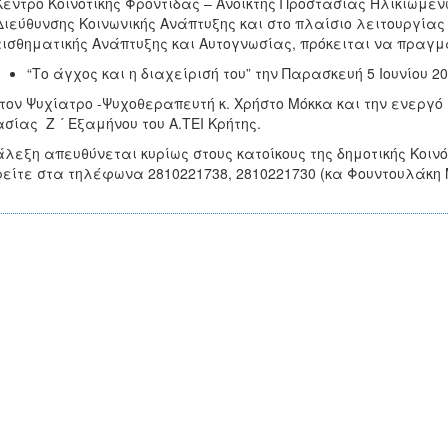
Κέντρο Κοινοτικής Φροντίδας – Ανοικτής Προστασίας Ηλικιωμέ
Διεύθυνσης Κοινωνικής Ανάπτυξης και στο πλαίσιο λειτουργί
ισθηματικής Ανάπτυξης και Αυτογνωσίας, πρόκειται να πραγμ
“Το άγχος και η διαχείρισή του” την Παρασκευή 5 Ιουνίου 201
τον Ψυχίατρο -Ψυχοθεραπευτή κ. Χρήστο Μόκκα και την ενεργ
σίας Ζ ´ Εξαμήνου του Α.ΤΕΙ Κρήτης.
άλεξη απευθύνεται κυρίως στους κατοίκους της δημοτικής Κοι
είτε στα τηλέφωνα 2810221738, 2810221730 (κα Φουντουλάκη 