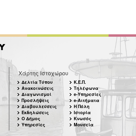
Χάρτης Ιστοχώρου
Δελτία Τύπου
Κ.Ε.Π.
Ανακοινώσεις
Τηλέφωνα
Διαγωνισμοί
e-Υπηρεσίες
Προσλήψεις
e-Αιτήματα
Διαβουλεύσεις
Η Πόλη
Εκδηλώσεις
Ιστορία
Ο Δήμος
Κνωσός
Υπηρεσίες
Μουσεία