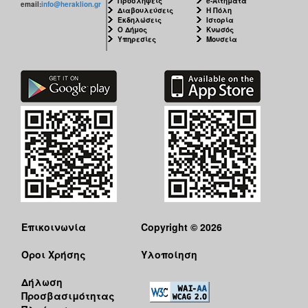
Προσλήψεις
e-Αιτήματα
email:
info@heraklion.gr
Διαβουλεύσεις
Η Πόλη
Εκδηλώσεις
Ιστορία
Ο Δήμος
Κνωσός
Υπηρεσίες
Μουσεία
Επικοινωνία
Copyright © 2026
Όροι Χρήσης
Υλοποίηση
Δήλωση
Προσβασιμότητας