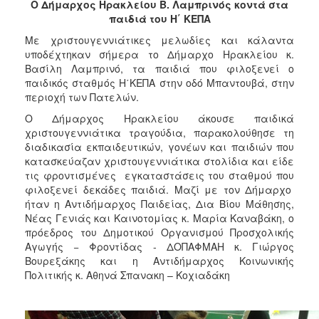
Ο Δήμαρχος Ηρακλείου Β. Λαμπρινός κοντά στα
2017
παιδιά του Η΄ ΚΕΠΑ
2016
Με χριστουγεννιάτικες μελωδίες και κάλαντα
2015
υποδέχτηκαν σήμερα το Δήμαρχο Ηρακλείου κ.
Βασίλη Λαμπρινό, τα παιδιά που φιλοξενεί ο
2013
παιδικός σταθμός Η΄ΚΕΠΑ στην οδό Μπαντουβά, στην
2012
περιοχή των Πατελών.
2011
Ο Δήμαρχος Ηρακλείου άκουσε παιδικά
χριστουγεννιάτικα τραγούδια, παρακολούθησε τη
2010
διαδικασία εκπαιδευτικών, γονέων και παιδιών που
2006
κατασκεύαζαν χριστουγεννιάτικα στολίδια και είδε
τις φροντισμένες εγκαταστάσεις του σταθμού που
φιλοξενεί δεκάδες παιδιά. Μαζί με τον Δήμαρχο
ήταν η Αντιδήμαρχος Παιδείας, Δια Βίου Μάθησης,
Νέας Γενιάς και Καινοτομίας κ. Μαρία Καναβάκη, ο
ΔΗΜΟΤΗΣ
πρόεδρος του Δημοτικού Οργανισμού Προσχολικής
Αγωγής − Φροντίδας - ΔΟΠΑΦΜΑΗ κ. Γιώργος
ΕΠΙΣΚΕΠΤΗΣ
Βουρεξάκης και η Αντιδήμαρχος Κοινωνικής
Πολιτικής κ. Αθηνά Σπανακη – Κοχιαδάκη
ΗΡΑΚΛΕΙΟ
ΓΙΑ...