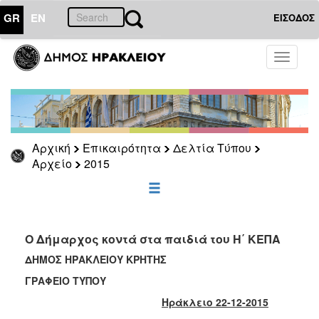
GR
EN
ΕΙΣΟΔΟΣ
ΕΠΙΚΑΙΡΟΤΗΤΑ
Toggle
navigati
Δελτία
Τύπου
Αρχείο
2026
Αρχική
Επικαιρότητα
Δελτία Τύπου
2025
Αρχείο
2015
2024
2023
2022
Ο Δήμαρχος κοντά στα παιδιά του Η΄ ΚΕΠΑ
2021
ΔΗΜΟΣ ΗΡΑΚΛΕΙΟΥ ΚΡΗΤΗΣ
2020
ΓΡΑΦΕΙΟ ΤΥΠΟΥ
2019
Ηράκλειο 22-12-2015
2018