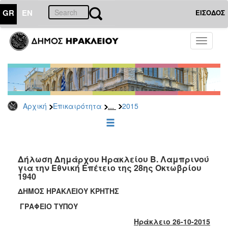
GR
EN
ΕΙΣΟΔΟΣ
ΕΠΙΚΑΙΡΟΤΗΤΑ
Toggle
navigati
Δελτία
Τύπου
Αρχείο
2026
...
Αρχική
Επικαιρότητα
2015
2025
2024
2023
2022
Δήλωση Δημάρχου Ηρακλείου Β. Λαμπρινού
για την Εθνική Επέτειο της 28ης Οκτωβρίου
2021
1940
2020
ΔΗΜΟΣ ΗΡΑΚΛΕΙΟΥ ΚΡΗΤΗΣ
2019
ΓΡΑΦΕΙΟ ΤΥΠΟΥ
2018
Ηράκλειο 26-10-2015