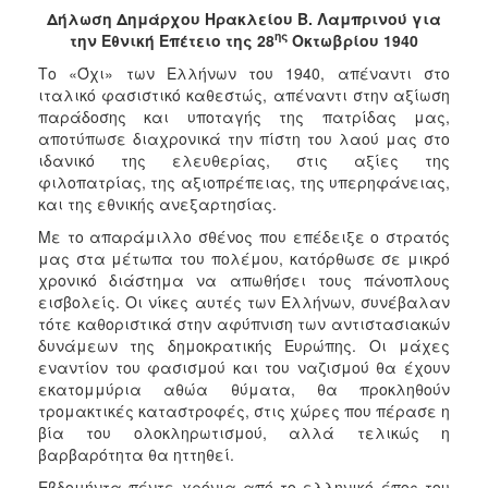
2017
Δήλωση Δημάρχου Ηρακλείου Β. Λαμπρινού για
ης
την Εθνική Επέτειο της 28
Οκτωβρίου 1940
2016
Το «Όχι» των Ελλήνων του 1940, απέναντι στο
2015
ιταλικό φασιστικό καθεστώς, απέναντι στην αξίωση
2013
παράδοσης και υποταγής της πατρίδας μας,
αποτύπωσε διαχρονικά την πίστη του λαού μας στο
2012
ιδανικό της ελευθερίας, στις αξίες της
2011
φιλοπατρίας, της αξιοπρέπειας, της υπερηφάνειας,
και της εθνικής ανεξαρτησίας.
2010
Με το απαράμιλλο σθένος που επέδειξε ο στρατός
2006
μας στα μέτωπα του πολέμου, κατόρθωσε σε μικρό
χρονικό διάστημα να απωθήσει τους πάνοπλους
εισβολείς. Οι νίκες αυτές των Ελλήνων, συνέβαλαν
τότε καθοριστικά στην αφύπνιση των αντιστασιακών
δυνάμεων της δημοκρατικής Ευρώπης. Οι μάχες
ΔΗΜΟΤΗΣ
εναντίον του φασισμού και του ναζισμού θα έχουν
εκατομμύρια αθώα θύματα, θα προκληθούν
ΕΠΙΣΚΕΠΤΗΣ
τρομακτικές καταστροφές, στις χώρες που πέρασε η
βία του ολοκληρωτισμού, αλλά τελικώς η
ΗΡΑΚΛΕΙΟ
βαρβαρότητα θα ηττηθεί.
ΓΙΑ...
Εβδομήντα πέντε χρόνια από το ελληνικό έπος του