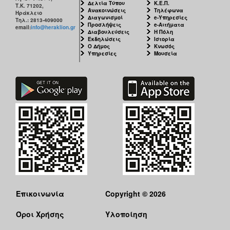
Δελτία Τύπου
Κ.Ε.Π.
Τ.Κ. 71202,
Ανακοινώσεις
Τηλέφωνα
Ηράκλειο
Διαγωνισμοί
e-Υπηρεσίες
Τηλ.: 2813-409000
Προσλήψεις
e-Αιτήματα
email:
info@heraklion.gr
Διαβουλεύσεις
Η Πόλη
Εκδηλώσεις
Ιστορία
Ο Δήμος
Κνωσός
Υπηρεσίες
Μουσεία
Επικοινωνία
Copyright © 2026
Όροι Χρήσης
Υλοποίηση