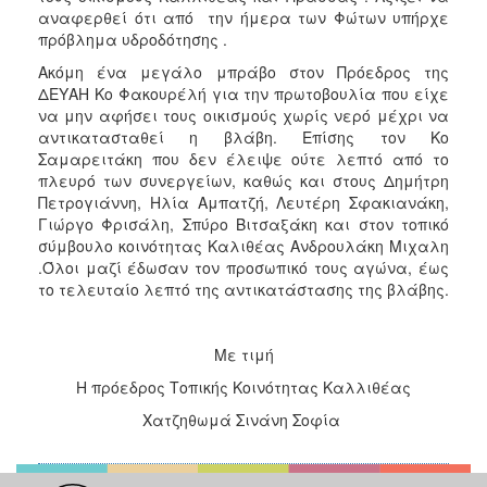
2017
αναφερθεί ότι από την ήμερα των Φώτων υπήρχε
πρόβλημα υδροδότησης .
2016
Ακόμη ένα μεγάλο μπράβο στον Πρόεδρος της
2015
ΔΕΥΑΗ Κο Φακουρέλή για την πρωτοβουλία που είχε
2013
να μην αφήσει τους οικισμούς χωρίς νερό μέχρι να
αντικατασταθεί η βλάβη. Επίσης τον Κο
2012
Σαμαρειτάκη που δεν έλειψε ούτε λεπτό από το
2011
πλευρό των συνεργείων, καθώς και στους Δημήτρη
Πετρογιάννη, Ηλία Αμπατζή, Λευτέρη Σφακιανάκη,
2010
Γιώργο Φρισάλη, Σπύρο Βιτσαξάκη και στον τοπικό
2006
σύμβουλο κοινότητας Καλιθέας Ανδρουλάκη Μιχαλη
.Όλοι μαζί έδωσαν τον προσωπικό τους αγώνα, έως
το τελευταίο λεπτό της αντικατάστασης της βλάβης.
ΔΗΜΟΤΗΣ
Με τιμή
Η πρόεδρος Τοπικής Κοινότητας Καλλιθέας
ΕΠΙΣΚΕΠΤΗΣ
Χατζηθωμά Σινάνη Σοφία
ΗΡΑΚΛΕΙΟ
ΓΙΑ...