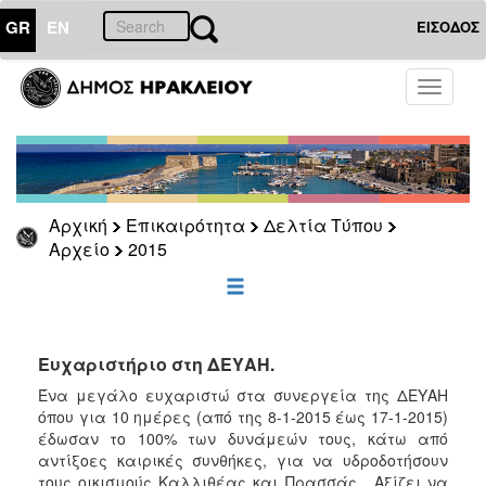
GR
EN
ΕΙΣΟΔΟΣ
ΕΠΙΚΑΙΡΟΤΗΤΑ
Toggle
navigati
Δελτία
Τύπου
Αρχείο
2026
Αρχική
Επικαιρότητα
Δελτία Τύπου
2025
Αρχείο
2015
2024
2023
2022
Ευχαριστήριο στη ΔΕΥΑΗ.
2021
Ένα μεγάλο ευχαριστώ στα συνεργεία της ΔΕΥΑΗ
2020
όπου για 10 ημέρες (από της 8-1-2015 έως 17-1-2015)
2019
έδωσαν το 100% των δυνάμεών τους, κάτω από
αντίξοες καιρικές συνθήκες, για να υδροδοτήσουν
2018
τους οικισμούς Καλλιθέας και Πρασσάς . Αξίζει να