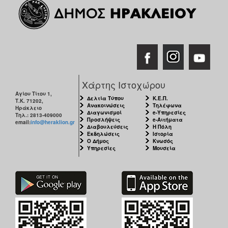
Χάρτης Ιστοχώρου
Αγίου Τίτου 1,
Δελτία Τύπου
Κ.Ε.Π.
Τ.Κ. 71202,
Ανακοινώσεις
Τηλέφωνα
Ηράκλειο
Διαγωνισμοί
e-Υπηρεσίες
Τηλ.: 2813-409000
Προσλήψεις
e-Αιτήματα
email:
info@heraklion.gr
Διαβουλεύσεις
Η Πόλη
Εκδηλώσεις
Ιστορία
Ο Δήμος
Κνωσός
Υπηρεσίες
Μουσεία