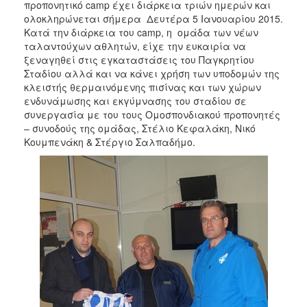
προπονητικό camp έχει διάρκεια τριών ημερών και
2017
ολοκληρώνεται σήμερα Δευτέρα 5 Ιανουαρίου 2015.
2016
Κατά την διάρκεια του camp, η ομάδα των νέων
ταλαντούχων αθλητών, είχε την ευκαιρία να
2015
ξεναγηθεί στις εγκαταστάσεις του Παγκρητίου
2013
Σταδίου αλλά και να κάνει χρήση των υποδομών της
κλειστής θερμαινόμενης πισίνας και των χώρων
2012
ενδυνάμωσης και εκγύμνασης του σταδίου σε
2011
συνεργασία με του τους Ομοσπονδιακού προπονητές
– συνοδούς της ομάδας, Στέλιο Κεφαλάκη, Νικό
2010
Κουμπενάκη & Στέργιο Σαλπαδήμο.
2006
ΔΗΜΟΤΗΣ
ΕΠΙΣΚΕΠΤΗΣ
ΗΡΑΚΛΕΙΟ
ΓΙΑ...