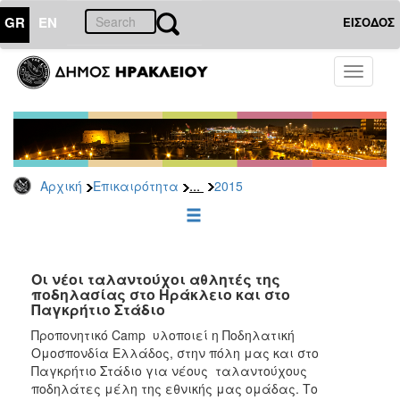
GR
EN
ΕΙΣΟΔΟΣ
ΕΠΙΚΑΙΡΟΤΗΤΑ
Toggle
navigati
Δελτία
Τύπου
Αρχείο
2026
...
Αρχική
Επικαιρότητα
2015
2025
2024
2023
2022
Οι νέοι ταλαντούχοι αθλητές της
ποδηλασίας στο Ηράκλειο και στο
2021
Παγκρήτιο Στάδιο
2020
Προπονητικό Camp υλοποιεί η Ποδηλατική
Ομοσπονδία Ελλάδος, στην πόλη μας και στο
2019
Παγκρήτιο Στάδιο για νέους ταλαντούχους
2018
ποδηλάτες μέλη της εθνικής μας ομάδας. Το