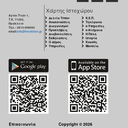
Χάρτης Ιστοχώρου
Αγίου Τίτου 1,
Δελτία Τύπου
Κ.Ε.Π.
Τ.Κ. 71202,
Ανακοινώσεις
Τηλέφωνα
Ηράκλειο
Διαγωνισμοί
e-Υπηρεσίες
Τηλ.: 2813-409000
Προσλήψεις
e-Αιτήματα
email:
info@heraklion.gr
Διαβουλεύσεις
Η Πόλη
Εκδηλώσεις
Ιστορία
Ο Δήμος
Κνωσός
Υπηρεσίες
Μουσεία
Επικοινωνία
Copyright © 2026