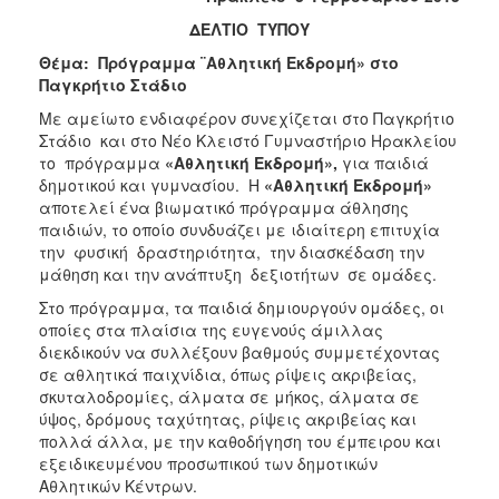
2017
ΔΕΛΤΙΟ ΤΥΠΟΥ
2016
Θέμα: Πρόγραμμα ¨Αθλητική Εκδρομή» στο
2015
Παγκρήτιο Στάδιο
2013
Με αμείωτο ενδιαφέρον συνεχίζεται στο Παγκρήτιο
Στάδιο και στο Νέο Κλειστό Γυμναστήριο Ηρακλείου
2012
το πρόγραμμα
«Αθλητική Εκδρομή»,
για παιδιά
2011
δημοτικού και γυμνασίου. Η
«Αθλητική Εκδρομή»
αποτελεί ένα βιωματικό πρόγραμμα άθλησης
2010
παιδιών, το οποίο συνδυάζει με ιδιαίτερη επιτυχία
2006
την φυσική δραστηριότητα, την διασκέδαση την
μάθηση και την ανάπτυξη δεξιοτήτων σε ομάδες.
Στο πρόγραμμα, τα παιδιά δημιουργούν ομάδες, οι
οποίες στα πλαίσια της ευγενούς άμιλλας
διεκδικούν να συλλέξουν βαθμούς συμμετέχοντας
ΔΗΜΟΤΗΣ
σε αθλητικά παιχνίδια, όπως ρίψεις ακριβείας,
σκυταλοδρομίες, άλματα σε μήκος, άλματα σε
ΕΠΙΣΚΕΠΤΗΣ
ύψος, δρόμους ταχύτητας, ρίψεις ακριβείας και
πολλά άλλα, με την καθοδήγηση του έμπειρου και
ΗΡΑΚΛΕΙΟ
εξειδικευμένου προσωπικού των δημοτικών
ΓΙΑ...
Αθλητικών Κέντρων.