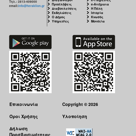
Τηλ.: 2813-409000
Προσλήψεις
e-Αιτήματα
email:
info@heraklion.gr
Διαβουλεύσεις
Η Πόλη
Εκδηλώσεις
Ιστορία
Ο Δήμος
Κνωσός
Υπηρεσίες
Μουσεία
Επικοινωνία
Copyright © 2026
Όροι Χρήσης
Υλοποίηση
Δήλωση
Προσβασιμότητας