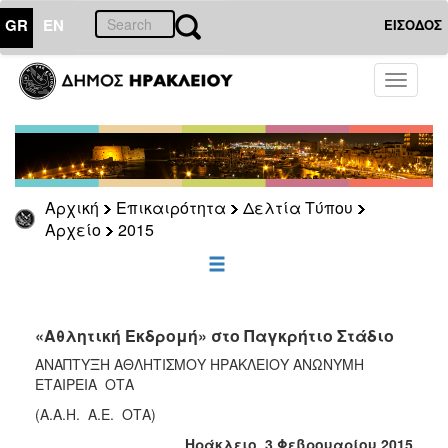
GR
EN
ΕΙΣΟΔΟΣ
ΕΠΙΚΑΙΡΟΤΗΤΑ
Toggle
navigati
Δελτία
Τύπου
Αρχείο
2026
Αρχική
Επικαιρότητα
Δελτία Τύπου
2025
Αρχείο
2015
2024
2023
2022
«Αθλητική Εκδρομή» στο Παγκρήτιο Στάδιο
2021
ΑΝΑΠΤΥΞΗ ΑΘΛΗΤΙΣΜΟΥ ΗΡΑΚΛΕΙΟΥ ΑΝΩΝΥΜΗ
2020
ΕΤΑΙΡΕΙΑ ΟΤΑ
2019
(Α.Α.Η. Α.Ε. ΟΤΑ)
2018
Ηράκλειο 3 Φεβρουαρίου 2015