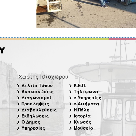
Χάρτης Ιστοχώρου
Δελτία Τύπου
Κ.Ε.Π.
Ανακοινώσεις
Τηλέφωνα
Διαγωνισμοί
e-Υπηρεσίες
Προσλήψεις
e-Αιτήματα
Διαβουλεύσεις
Η Πόλη
Εκδηλώσεις
Ιστορία
Ο Δήμος
Κνωσός
Υπηρεσίες
Μουσεία