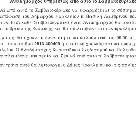
Αντιδήμαρχος υπηρεσίας από αυτό το Σαββατοκύριακο 
νά από αυτό το Σαββατοκύριακο να εφαρμόζεται το σύστημα 
απόφαση του Δημάρχου Ηρακλείου κ. Βασίλη Λαμπρινού που
τών. Έτσι κάθε Σαββατοκύριακο ένας Αντιδήμαρχος θα αναλ
ι το βράδυ της Κυριακής, και θα επιλαμβάνεται των προβλημά
ημότες θα έχουν τη δυνατότητα να καλούν από τις 09:00 μέ
ία στον αριθμό
2813-409409
(με αστική χρέωση) και να ενημε
λείου. Ο Αντιδήμαρχος Χωροταξικού Σχεδιασμού και Πολεοδο
αναλαμβάνει υπηρεσία και ξεκινά από αυτό το Σαββατοκύριακο
ον τρόπο αυτό θα λειτουργεί ο Δήμος Ηρακλείου και τις αργίες