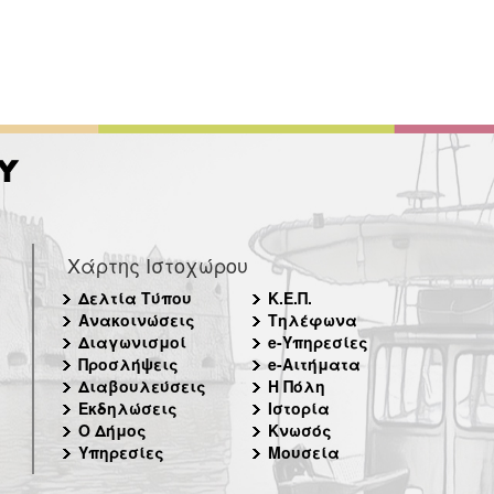
Χάρτης Ιστοχώρου
Δελτία Τύπου
Κ.Ε.Π.
Ανακοινώσεις
Τηλέφωνα
Διαγωνισμοί
e-Υπηρεσίες
Προσλήψεις
e-Αιτήματα
Διαβουλεύσεις
Η Πόλη
Εκδηλώσεις
Ιστορία
Ο Δήμος
Κνωσός
Υπηρεσίες
Μουσεία