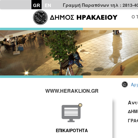
GR
EN
Γραμμή Παραπόνων τηλ : 2813-4
Ο 
Αρχ
WWW.HERAKLION.GR
Αντ
ΔΗΜ
ΓΡΑ
ΕΠΙΚΑΙΡΟΤΗΤΑ