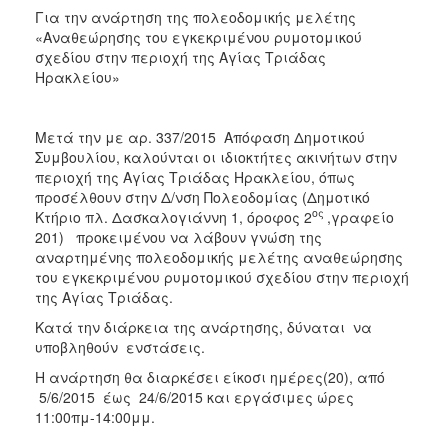
2017
Για την ανάρτηση της πολεοδομικής μελέτης
«Αναθεώρησης του εγκεκριμένου ρυμοτομικού
2016
σχεδίου στην περιοχή της Αγίας Τριάδας
2015
Ηρακλείου»
2013
2012
Μετά την με αρ. 337/2015 Απόφαση Δημοτικού
Συμβουλίου, καλούνται οι ιδιοκτήτες ακινήτων στην
2011
περιοχή της Αγίας Τριάδας Ηρακλείου, όπως
2010
προσέλθουν στην Δ/νση Πολεοδομίας (Δημοτικό
ος
Κτήριο πλ. Δασκαλογιάννη 1, όροφος 2
,γραφείο
2006
201) προκειμένου να λάβουν γνώση της
αναρτημένης πολεοδομικής μελέτης αναθεώρησης
του εγκεκριμένου ρυμοτομικού σχεδίου στην περιοχή
της Αγίας Τριάδας.
ΔΗΜΟΤΗΣ
Kατά την διάρκεια της ανάρτησης, δύναται να
υποβληθούν ενστάσεις.
ΕΠΙΣΚΕΠΤΗΣ
Η ανάρτηση θα διαρκέσει είκοσι ημέρες(20), από
5/6/2015 έως 24/6/2015 και εργάσιμες ώρες
ΗΡΑΚΛΕΙΟ
11:00πμ-14:00μμ.
ΓΙΑ...