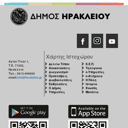
Χάρτης Ιστοχώρου
Αγίου Τίτου 1,
Δελτία Τύπου
Κ.Ε.Π.
Τ.Κ. 71202,
Ανακοινώσεις
Τηλέφωνα
Ηράκλειο
Διαγωνισμοί
e-Υπηρεσίες
Τηλ.: 2813-409000
Προσλήψεις
e-Αιτήματα
email:
info@heraklion.gr
Διαβουλεύσεις
Η Πόλη
Εκδηλώσεις
Ιστορία
Ο Δήμος
Κνωσός
Υπηρεσίες
Μουσεία