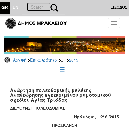
GR
EN
ΕΙΣΟΔΟΣ
ΕΠΙΚΑΙΡΟΤΗΤΑ
Toggle
navigati
Δελτία
Τύπου
Αρχείο
2026
...
Αρχική
Επικαιρότητα
2015
2025
2024
2023
2022
Ανάρτηση πολεοδομικής μελέτης
Αναθεώρησης εγκεκριμένου ρυμοτομικού
2021
σχεδίου Αγίας Τριάδας
2020
ΔΙΕΥΘΥΝΣΗ ΠΟΛΕΟΔΟΜΙΑΣ
2019
Ηράκλειο, 2/ 6 /2015
2018
ΠΡΟΣΚΛΗΣΗ