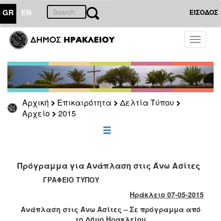
GR
EN
ΕΙΣΟΔΟΣ
ΕΠΙΚΑΙΡΟΤΗΤΑ
Toggle
navigati
Δελτία
Τύπου
Αρχείο
2026
Αρχική
Επικαιρότητα
Δελτία Τύπου
2025
Αρχείο
2015
2024
2023
2022
Πρόγραμμα για Ανάπλαση στις Άνω Ασίτες
2021
ΓΡΑΦΕΙΟ ΤΥΠΟΥ
2020
Ηράκλειο 07-05-2015
2019
Ανάπλαση στις Άνω Ασίτες – Σε πρόγραμμα από
2018
το Δήμο Ηρακλείου