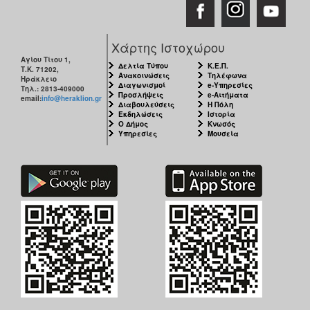
Χάρτης Ιστοχώρου
Αγίου Τίτου 1,
Δελτία Τύπου
Κ.Ε.Π.
Τ.Κ. 71202,
Ανακοινώσεις
Τηλέφωνα
Ηράκλειο
Διαγωνισμοί
e-Υπηρεσίες
Τηλ.: 2813-409000
Προσλήψεις
e-Αιτήματα
email:
info@heraklion.gr
Διαβουλεύσεις
Η Πόλη
Εκδηλώσεις
Ιστορία
Ο Δήμος
Κνωσός
Υπηρεσίες
Μουσεία