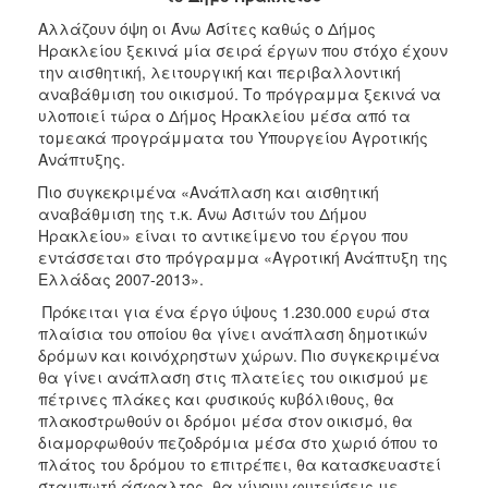
2017
Αλλάζουν όψη οι Άνω Ασίτες καθώς ο Δήμος
2016
Ηρακλείου ξεκινά μία σειρά έργων που στόχο έχουν
την αισθητική, λειτουργική και περιβαλλοντική
2015
αναβάθμιση του οικισμού. Το πρόγραμμα ξεκινά να
2013
υλοποιεί τώρα ο Δήμος Ηρακλείου μέσα από τα
τομεακά προγράμματα του Υπουργείου Αγροτικής
2012
Ανάπτυξης.
2011
Πιο συγκεκριμένα «Ανάπλαση και αισθητική
2010
αναβάθμιση της τ.κ. Άνω Ασιτών του Δήμου
Ηρακλείου» είναι το αντικείμενο του έργου που
2006
εντάσσεται στο πρόγραμμα «Αγροτική Ανάπτυξη της
Ελλάδας 2007-2013».
Πρόκειται για ένα έργο ύψους 1.230.000 ευρώ στα
πλαίσια του οποίου θα γίνει ανάπλαση δημοτικών
ΔΗΜΟΤΗΣ
δρόμων και κοινόχρηστων χώρων. Πιο συγκεκριμένα
θα γίνει ανάπλαση στις πλατείες του οικισμού με
ΕΠΙΣΚΕΠΤΗΣ
πέτρινες πλάκες και φυσικούς κυβόλιθους, θα
πλακοστρωθούν οι δρόμοι μέσα στον οικισμό, θα
διαμορφωθούν πεζοδρόμια μέσα στο χωριό όπου το
ΗΡΑΚΛΕΙΟ
ΓΙΑ...
πλάτος του δρόμου το επιτρέπει, θα κατασκευαστεί
σταμπωτή άσφαλτος, θα γίνουν φυτεύσεις με