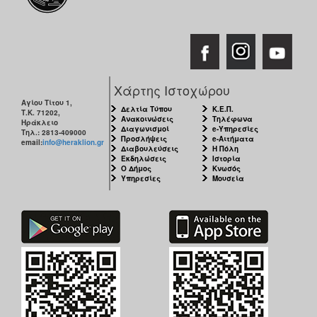
Χάρτης Ιστοχώρου
Αγίου Τίτου 1,
Δελτία Τύπου
Κ.Ε.Π.
Τ.Κ. 71202,
Ανακοινώσεις
Τηλέφωνα
Ηράκλειο
Διαγωνισμοί
e-Υπηρεσίες
Τηλ.: 2813-409000
Προσλήψεις
e-Αιτήματα
email:
info@heraklion.gr
Διαβουλεύσεις
Η Πόλη
Εκδηλώσεις
Ιστορία
Ο Δήμος
Κνωσός
Υπηρεσίες
Μουσεία