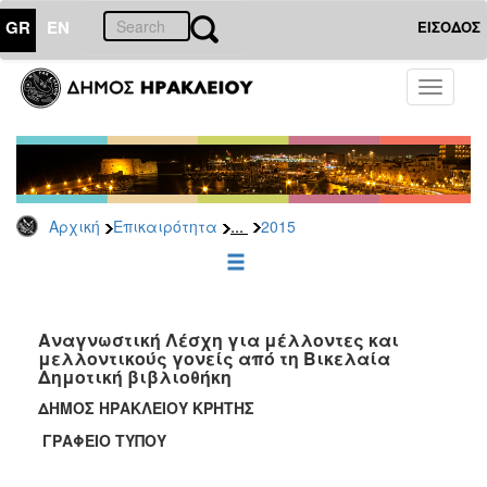
GR
EN
ΕΙΣΟΔΟΣ
ΕΠΙΚΑΙΡΟΤΗΤΑ
Toggle
navigati
Δελτία
Τύπου
Αρχείο
2026
...
Αρχική
Επικαιρότητα
2015
2025
2024
2023
2022
Αναγνωστική Λέσχη για μέλλοντες και
μελλοντικούς γονείς από τη Βικελαία
2021
Δημοτική βιβλιοθήκη
2020
ΔΗΜΟΣ ΗΡΑΚΛΕΙΟΥ ΚΡΗΤΗΣ
2019
ΓΡΑΦΕΙΟ ΤΥΠΟΥ
2018