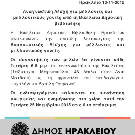
Ηράκλειο 13-11-2015
2017
Αναγνωστική Λέσχη για μέλλοντες και
2016
μελλοντικούς γονείς από τη Βικελαία Δημοτική
2015
βιβλιοθήκη
2013
Η Βικελαία Δημοτική Βιβλιοθήκη Ηρακλείου
ανακοινώνει την έναρξη λειτουργίας της
2012
Αναγνωστικής Λέσχης για μέλλοντες και
2011
μελλοντικούς γονείς.
2010
Οι συναντήσεις των μελών θα γίνονται κάθε
Τετάρτη 6-8 μ.μ
στο αναγνωστήριο της Βικελαίας
2006
(Ταξιάρχου Μαρκοπούλου 46 δίπλα στον Άγιο
Ματθαίο) με τη φροντίδα του παιδαγωγού-
ψυχολόγου κ.Βασίλη Ορφανού.
Οι ενδιαφερόμενοι καλούνται σε συνάντηση
ΔΗΜΟΤΗΣ
γνωριμίας και ενημέρωσης στο χώρο αυτό την
Τετάρτη 25 Νοεμβρίου 2015 στις 6 το απόγευμα.
ΕΠΙΣΚΕΠΤΗΣ
ΗΡΑΚΛΕΙΟ
ΓΙΑ...