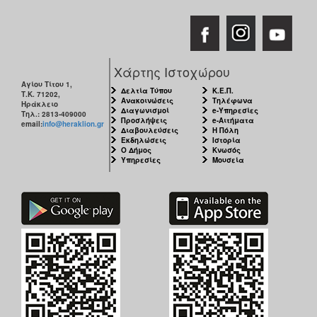
Χάρτης Ιστοχώρου
Αγίου Τίτου 1,
Δελτία Τύπου
Κ.Ε.Π.
Τ.Κ. 71202,
Ανακοινώσεις
Τηλέφωνα
Ηράκλειο
Διαγωνισμοί
e-Υπηρεσίες
Τηλ.: 2813-409000
Προσλήψεις
e-Αιτήματα
email:
info@heraklion.gr
Διαβουλεύσεις
Η Πόλη
Εκδηλώσεις
Ιστορία
Ο Δήμος
Κνωσός
Υπηρεσίες
Μουσεία