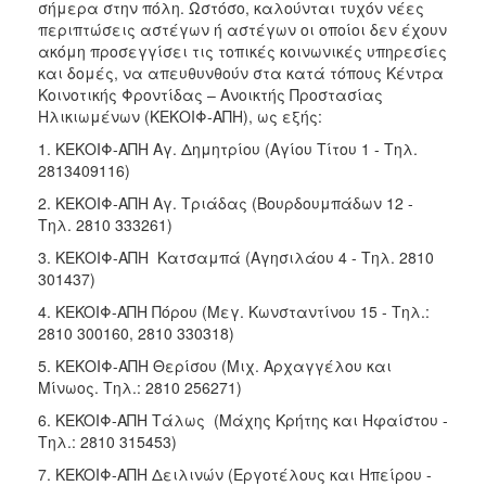
σήμερα στην πόλη. Ωστόσο, καλούνται τυχόν νέες
περιπτώσεις αστέγων ή αστέγων οι οποίοι δεν έχουν
ακόμη προσεγγίσει τις τοπικές κοινωνικές υπηρεσίες
και δομές, να απευθυνθούν στα κατά τόπους Κέντρα
Κοινοτικής Φροντίδας – Ανοικτής Προστασίας
Ηλικιωμένων (ΚΕΚΟΙΦ-ΑΠΗ), ως εξής:
1. ΚΕΚΟΙΦ-ΑΠΗ Αγ. Δημητρίου (Αγίου Τίτου 1 - Τηλ.
2813409116)
2. ΚΕΚΟΙΦ-ΑΠΗ Αγ. Τριάδας (Βουρδουμπάδων 12 -
Τηλ. 2810 333261)
3. ΚΕΚΟΙΦ-ΑΠΗ Κατσαμπά (Αγησιλάου 4 - Τηλ. 2810
301437)
4. KEKOIΦ-ΑΠΗ Πόρου (Μεγ. Κωνσταντίνου 15 - Τηλ.:
2810 300160, 2810 330318)
5. ΚΕΚΟΙΦ-ΑΠΗ Θερίσου (Μιχ. Αρχαγγέλου και
Μίνωος. Τηλ.: 2810 256271)
6. KEKOIΦ-ΑΠΗ Τάλως (Μάχης Κρήτης και Ηφαίστου -
Τηλ.: 2810 315453)
7. KEKOIΦ-ΑΠΗ Δειλινών (Εργοτέλους και Ηπείρου -