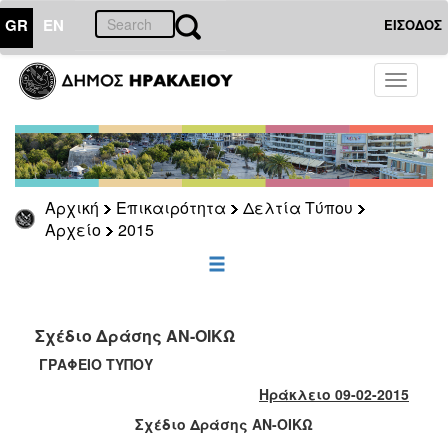
GR
EN
ΕΙΣΟΔΟΣ
ΕΠΙΚΑΙΡΟΤΗΤΑ
Toggle
navigati
Δελτία
Τύπου
Αρχείο
2026
Αρχική
Επικαιρότητα
Δελτία Τύπου
2025
Αρχείο
2015
2024
2023
2022
Σχέδιο Δράσης ΑΝ-ΟΙΚΩ
2021
ΓΡΑΦΕΙΟ ΤΥΠΟΥ
2020
Ηράκλειο 09-02-2015
2019
Σχέδιο Δράσης ΑΝ-ΟΙΚΩ
2018