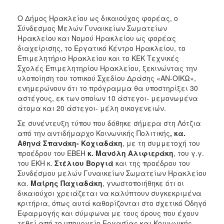
2017
Ο Δήμος Ηρακλείου ως δικαιούχος φορέας, ο
2016
Σύνδεσμος Μελών Γυναικείων Σωματείων
2015
Ηρακλείου και Νομού Ηρακλείου ως φορέας
διαχείρισης, το Εργατικό Κέντρο Ηρακλείου, το
2013
Επιμελητήριο Ηρακλείου και το ΚΕΚ Τεχνικές
2012
Σχολές Επιμελητηρίου Ηρακλείου, ξεκινώντας την
υλοποίηση του τοπικού Σχεδίου Δράσης «ΑΝ-ΟΙΚΩ»,
2011
ενημερώνουν ότι το πρόγραμμα θα υποστηρίξει 30
2010
αστέγους, εκ των οποίων 10 άστεγοι- μεμονωμένα
άτομα και 20 άστεγοι- μέλη οικογενειών.
2006
Σε συνέντευξη τύπου που δόθηκε σήμερα στη Λότζια
από την αντιδήμαρχο Κοινωνικής Πολιτικής
, κα.
Αθηνά Σπανάκη- Κοχιαδάκη
, με τη συμμετοχή του
προέδρου του ΕΒΕΗ
κ. Μανόλη Αλιφιεράκη
, του γ.γ.
ΔΗΜΟΤΗΣ
του ΕΚΗ κ.
Στέλιου Βοργιά
και της προέδρου του
Συνδέσμου μελών Γυναικείων Σωματείων Ηρακλείου
ΕΠΙΣΚΕΠΤΗΣ
κα.
Μαίρης Παχιαδάκη
, γνωστοποιήθηκε ότι οι
δικαιούχοι χρειάζεται να καλύπτουν συγκεκριμένα
κριτήρια, όπως αυτά καθορίζονται στο σχετικό Οδηγό
ΗΡΑΚΛΕΙΟ
ΓΙΑ...
Εφαρμογής και σύμφωνα με τους όρους που έχουν
τεθεί από το υπουργείο Εργασίας και Κοινωνικής