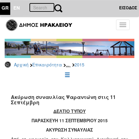
GR
EN
ΕΙΣΟΔΟΣ
ΕΠΙΚΑΙΡΟΤΗΤΑ
Toggle
navigati
Δελτία
Τύπου
Αρχείο
2026
...
Αρχική
Επικαιρότητα
2015
2025
2024
2023
2022
Ακύρωση συναυλίας Ψαραντώνη στις 11
Σεπτέμβρη
2021
ΔΕΛΤΙΟ ΤΥΠΟΥ
2020
ΠΑΡΑΣΚΕΥΗ 11 ΣΕΠΤΕΜΒΡΙΟΥ 2015
2019
ΑΚΥΡΩΣΗ ΣΥΝΑΥΛΙΑΣ
2018
Από το γραφείο του Καλλιτεχνικού Διευθυντή του