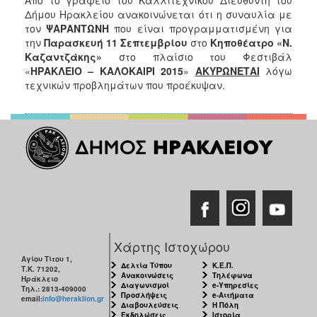
2017
Δήμου Ηρακλείου ανακοινώνεται ότι η συναυλία με
τον
ΨΑΡΑΝΤΩΝΗ
που είναι προγραμματισμένη για
2016
την
Παρασκευή 11 Σεπτεμβρίου
στο
Κηποθέατρο «Ν.
2015
Καζαντζάκης»
στο πλαίσιο του Φεστιβάλ
«
ΗΡΑΚΛΕΙΟ – ΚΑΛΟΚΑΙΡΙ 2015
»
ΑΚΥΡΩΝΕΤΑΙ
λόγω
2013
τεχνικών προβλημάτων που προέκυψαν.
2012
2011
2010
2006
ΔΗΜΟΤΗΣ
Χάρτης Ιστοχώρου
ΕΠΙΣΚΕΠΤΗΣ
Αγίου Τίτου 1,
Δελτία Τύπου
Κ.Ε.Π.
Τ.Κ. 71202,
Ανακοινώσεις
Τηλέφωνα
Ηράκλειο
Διαγωνισμοί
e-Υπηρεσίες
ΗΡΑΚΛΕΙΟ
Τηλ.: 2813-409000
Προσλήψεις
e-Αιτήματα
email:
info@heraklion.gr
ΓΙΑ...
Διαβουλεύσεις
Η Πόλη
Εκδηλώσεις
Ιστορία