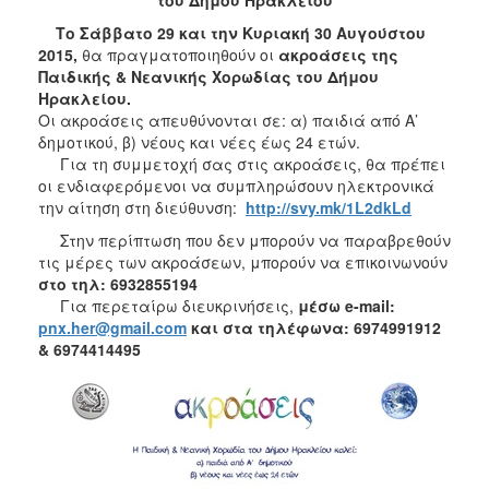
2017
Το Σάββατο 29 και την Κυριακή 30 Αυγούστου
2016
2015,
θα πραγματοποιηθούν οι
ακροάσεις της
Παιδικής & Νεανικής Χορωδίας του Δήμου
2015
Ηρακλείου.
2013
Οι ακροάσεις απευθύνονται σε: α) παιδιά από Α’
δημοτικού, β) νέους και νέες έως 24 ετών.
2012
Για τη συμμετοχή σας στις ακροάσεις, θα πρέπει
2011
οι ενδιαφερόμενοι να συμπληρώσουν ηλεκτρονικά
την αίτηση στη διεύθυνση:
http://svy.mk/1L2dkLd
2010
Στην περίπτωση που δεν μπορούν να παραβρεθούν
2006
τις μέρες των ακροάσεων, μπορούν να επικοινωνούν
στο τηλ: 6932855194
Για περεταίρω διευκρινήσεις,
μέσω e-mail:
pnx.her@gmail.com
και στα τηλέφωνα: 6974991912
& 6974414495
ΔΗΜΟΤΗΣ
ΕΠΙΣΚΕΠΤΗΣ
ΗΡΑΚΛΕΙΟ
ΓΙΑ...