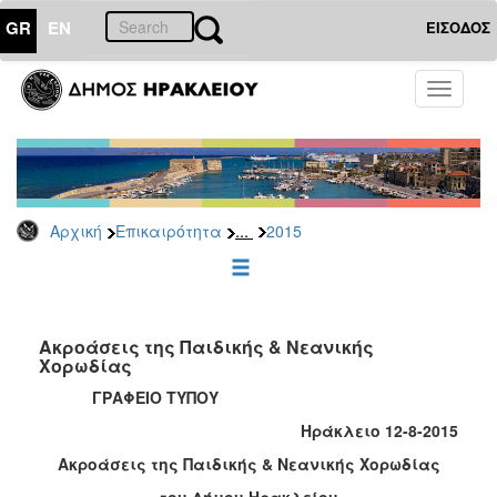
GR
EN
ΕΙΣΟΔΟΣ
ΕΠΙΚΑΙΡΟΤΗΤΑ
Toggle
navigati
Δελτία
Τύπου
Αρχείο
2026
...
Αρχική
Επικαιρότητα
2015
2025
2024
2023
2022
Ακροάσεις της Παιδικής & Νεανικής
Χορωδίας
2021
ΓΡΑΦΕΙΟ ΤΥΠΟΥ
2020
Ηράκλειο 12-8-2015
2019
Ακροάσεις της Παιδικής & Νεανικής Χορωδίας
2018
του Δήμου Ηρακλείου