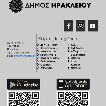
Χάρτης Ιστοχώρου
Αγίου Τίτου 1,
Δελτία Τύπου
Κ.Ε.Π.
Τ.Κ. 71202,
Ανακοινώσεις
Τηλέφωνα
Ηράκλειο
Διαγωνισμοί
e-Υπηρεσίες
Τηλ.: 2813-409000
Προσλήψεις
e-Αιτήματα
email:
info@heraklion.gr
Διαβουλεύσεις
Η Πόλη
Εκδηλώσεις
Ιστορία
Ο Δήμος
Κνωσός
Υπηρεσίες
Μουσεία