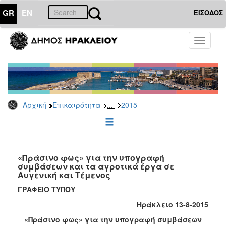
GR
EN
ΕΙΣΟΔΟΣ
ΕΠΙΚΑΙΡΟΤΗΤΑ
Toggle
navigati
Δελτία
Τύπου
Αρχείο
2026
...
Αρχική
Επικαιρότητα
2015
2025
2024
2023
2022
«Πράσινο φως» για την υπογραφή
συμβάσεων και τα αγροτικά έργα σε
2021
Αυγενική και Τέμενος
2020
ΓΡΑΦΕΙΟ ΤΥΠΟΥ
2019
Ηράκλειο 13-8-2015
2018
«Πράσινο φως» για την υπογραφή συμβάσεων