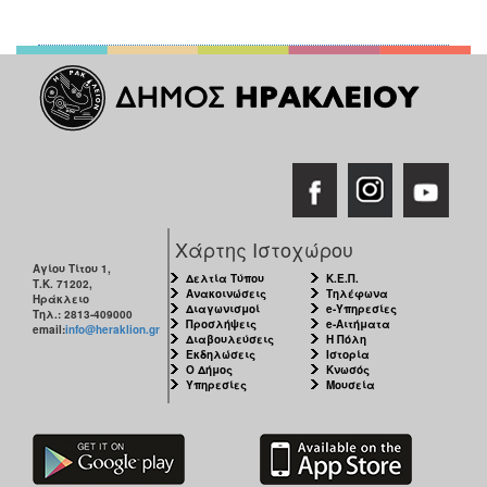
Χάρτης Ιστοχώρου
Αγίου Τίτου 1,
Δελτία Τύπου
Κ.Ε.Π.
Τ.Κ. 71202,
Ανακοινώσεις
Τηλέφωνα
Ηράκλειο
Διαγωνισμοί
e-Υπηρεσίες
Τηλ.: 2813-409000
Προσλήψεις
e-Αιτήματα
email:
info@heraklion.gr
Διαβουλεύσεις
Η Πόλη
Εκδηλώσεις
Ιστορία
Ο Δήμος
Κνωσός
Υπηρεσίες
Μουσεία