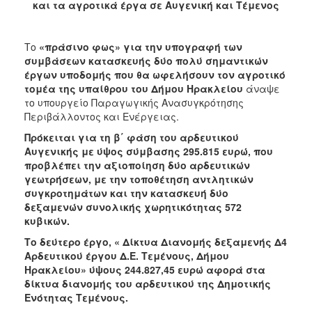
και τα αγροτικά έργα σε Αυγενική και Τέμενος
2017
2016
Το
«πράσινο φως» για την υπογραφή των
2015
συμβάσεων κατασκευής δύο πολύ σημαντικών
2013
έργων υποδομής που θα ωφελήσουν τον αγροτικό
τομέα της υπαίθρου του Δήμου Ηρακλείου
άναψε
2012
το υπουργείο Παραγωγικής Ανασυγκρότησης
2011
Περιβάλλοντος και Ενέργειας.
2010
Πρόκειται για τη β΄ φάση του αρδευτικού
Αυγενικής με ύψος σύμβασης 295.815 ευρώ, που
2006
προβλέπει την αξιοποίηση δύο αρδευτικών
γεωτρήσεων, με την τοποθέτηση αντλητικών
συγκροτημάτων και την κατασκευή δύο
δεξαμενών συνολικής χωρητικότητας 572
κυβικών.
ΔΗΜΟΤΗΣ
Το δεύτερο έργο, « Δίκτυα Διανομής δεξαμενής Δ4
ΕΠΙΣΚΕΠΤΗΣ
Αρδευτικού έργου Δ.Ε. Τεμένους, Δήμου
Ηρακλείου» ύψους 244.827,45 ευρώ αφορά στα
δίκτυα διανομής του αρδευτικού της Δημοτικής
ΗΡΑΚΛΕΙΟ
ΓΙΑ...
Ενότητας Τεμένους.