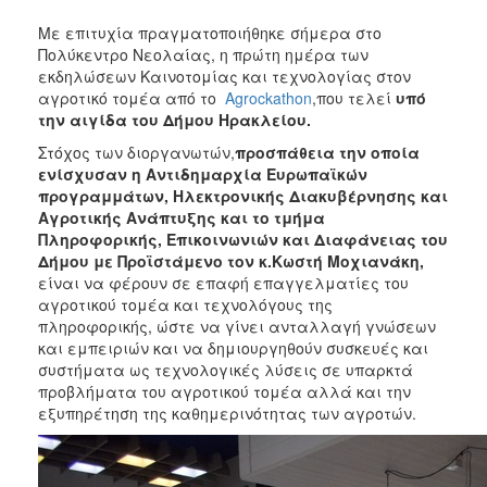
2017
Με επιτυχία πραγματοποιήθηκε σήμερα στο
2016
Πολύκεντρο Νεολαίας, η πρώτη ημέρα των
εκδηλώσεων Καινοτομίας και τεχνολογίας στον
2015
αγροτικό τομέα από το
Agrockathon
,που τελεί
υπό
2013
την αιγίδα του Δήμου Ηρακλείου.
2012
Στόχος των διοργανωτών,
προσπάθεια την οποία
ενίσχυσαν η Αντιδημαρχία Ευρωπαϊκών
2011
προγραμμάτων, Ηλεκτρονικής Διακυβέρνησης και
2010
Αγροτικής Ανάπτυξης και το τμήμα
Πληροφορικής, Επικοινωνιών και Διαφάνειας του
2006
Δήμου με Προϊστάμενο τον κ.Κωστή Μοχιανάκη,
είναι να φέρουν σε επαφή επαγγελματίες του
αγροτικού τομέα και τεχνολόγους της
πληροφορικής, ώστε να γίνει ανταλλαγή γνώσεων
και εμπειριών και να δημιουργηθούν συσκευές και
ΔΗΜΟΤΗΣ
συστήματα ως τεχνολογικές λύσεις σε υπαρκτά
προβλήματα του αγροτικού τομέα αλλά και την
ΕΠΙΣΚΕΠΤΗΣ
εξυπηρέτηση της καθημερινότητας των αγροτών.
ΗΡΑΚΛΕΙΟ
ΓΙΑ...