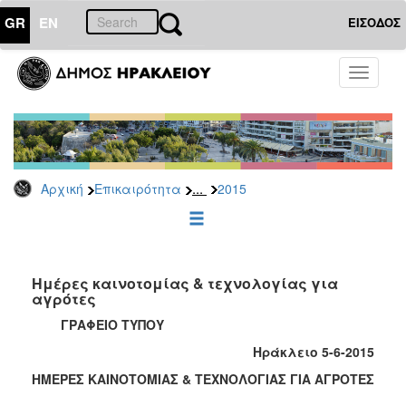
GR
EN
ΕΙΣΟΔΟΣ
ΕΠΙΚΑΙΡΟΤΗΤΑ
Toggle
navigati
Δελτία
Τύπου
Αρχείο
2026
...
Αρχική
Επικαιρότητα
2015
2025
2024
2023
2022
Ημέρες καινοτομίας & τεχνολογίας για
αγρότες
2021
ΓΡΑΦΕΙΟ ΤΥΠΟΥ
2020
Ηράκλειο 5-6-2015
2019
ΗΜΕΡΕΣ ΚΑΙΝΟΤΟΜΙΑΣ & ΤΕΧΝΟΛΟΓΙΑΣ ΓΙΑ ΑΓΡΟΤΕΣ
2018