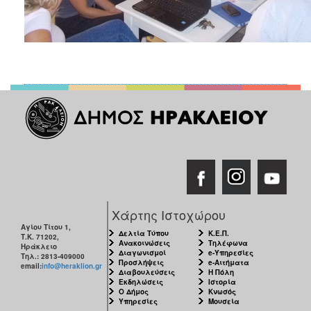
Χάρτης Ιστοχώρου
Αγίου Τίτου 1,
Δελτία Τύπου
Κ.Ε.Π.
Τ.Κ. 71202,
Ανακοινώσεις
Τηλέφωνα
Ηράκλειο
Διαγωνισμοί
e-Υπηρεσίες
Τηλ.: 2813-409000
Προσλήψεις
e-Αιτήματα
email:
info@heraklion.gr
Διαβουλεύσεις
Η Πόλη
Εκδηλώσεις
Ιστορία
Ο Δήμος
Κνωσός
Υπηρεσίες
Μουσεία