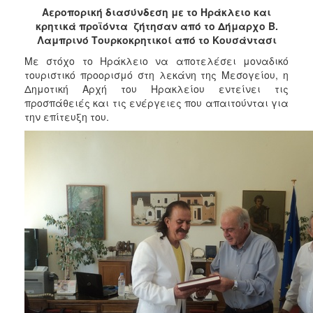
2017
Αεροπορική διασύνδεση με το Ηράκλειο και
κρητικά προϊόντα ζήτησαν από το Δήμαρχο Β.
2016
Λαμπρινό Τουρκοκρητικοί από το Κουσάντασι
2015
Mε στόχο το Ηράκλειο να αποτελέσει μοναδικό
2013
τουριστικό προορισμό στη λεκάνη της Μεσογείου, η
Δημοτική Αρχή του Ηρακλείου εντείνει τις
2012
προσπάθειές και τις ενέργειες που απαιτούνται για
2011
την επίτευξη του.
2010
2006
ΔΗΜΟΤΗΣ
ΕΠΙΣΚΕΠΤΗΣ
ΗΡΑΚΛΕΙΟ
ΓΙΑ...