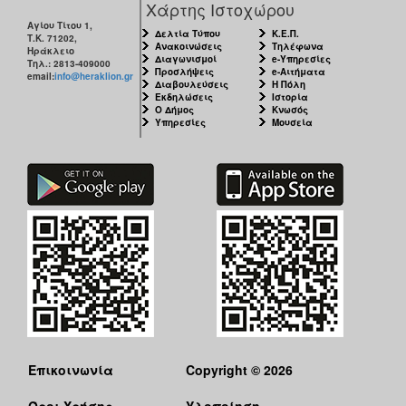
Χάρτης Ιστοχώρου
Αγίου Τίτου 1,
Δελτία Τύπου
Κ.Ε.Π.
Τ.Κ. 71202,
Ανακοινώσεις
Τηλέφωνα
Ηράκλειο
Διαγωνισμοί
e-Υπηρεσίες
Τηλ.: 2813-409000
Προσλήψεις
e-Αιτήματα
email:
info@heraklion.gr
Διαβουλεύσεις
Η Πόλη
Εκδηλώσεις
Ιστορία
Ο Δήμος
Κνωσός
Υπηρεσίες
Μουσεία
Επικοινωνία
Copyright © 2026
Όροι Χρήσης
Υλοποίηση