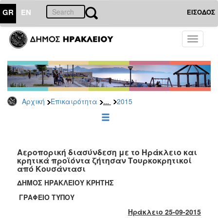
GR
EN
ΕΙΣΟΔΟΣ
ΕΠΙΚΑΙΡΟΤΗΤΑ
Toggle
navigati
Δελτία
Τύπου
Αρχείο
2026
...
Αρχική
Επικαιρότητα
2015
2025
2024
2023
2022
Αεροπορική διασύνδεση με το Ηράκλειο και
κρητικά προϊόντα ζήτησαν Τουρκοκρητικοί
2021
από Κουσάντασι
2020
ΔΗΜΟΣ ΗΡΑΚΛΕΙΟΥ ΚΡΗΤΗΣ
2019
ΓΡΑΦΕΙΟ ΤΥΠΟΥ
2018
Ηράκλειο 25-09-2015