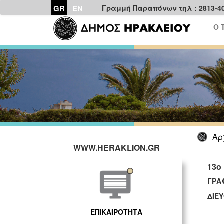
GR
EN
Γραμμή Παραπόνων τηλ : 2813-4
Ο 
Αρ
WWW.HERAKLION.GR
13ο
ΓΡΑ
ΔΙΕ
ΕΠΙΚΑΙΡΟΤΗΤΑ