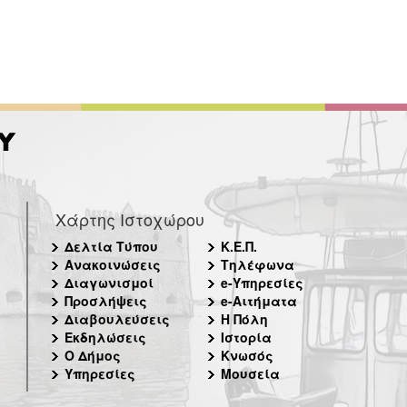
Χάρτης Ιστοχώρου
Δελτία Τύπου
Κ.Ε.Π.
Ανακοινώσεις
Τηλέφωνα
Διαγωνισμοί
e-Υπηρεσίες
Προσλήψεις
e-Αιτήματα
Διαβουλεύσεις
Η Πόλη
Εκδηλώσεις
Ιστορία
Ο Δήμος
Κνωσός
Υπηρεσίες
Μουσεία