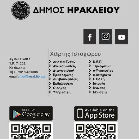
Χάρτης Ιστοχώρου
Αγίου Τίτου 1,
Δελτία Τύπου
Κ.Ε.Π.
Τ.Κ. 71202,
Ανακοινώσεις
Τηλέφωνα
Ηράκλειο
Διαγωνισμοί
e-Υπηρεσίες
Τηλ.: 2813-409000
Προσλήψεις
e-Αιτήματα
email:
info@heraklion.gr
Διαβουλεύσεις
Η Πόλη
Εκδηλώσεις
Ιστορία
Ο Δήμος
Κνωσός
Υπηρεσίες
Μουσεία