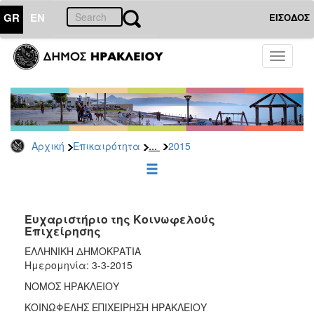
GR
EN
ΕΙΣΟΔΟΣ
ΕΠΙΚΑΙΡΟΤΗΤΑ
Toggle
navigati
Δελτία
Τύπου
Αρχείο
2026
...
Αρχική
Επικαιρότητα
2015
2025
2024
2023
2022
Ευχαριστήριο της Κοινωφελούς
Επιχείρησης
2021
ΕΛΛΗΝΙΚΗ ΔΗΜΟΚΡΑΤΙΑ
2020
Ημερομηνία: 3-3-2015
2019
ΝΟΜΟΣ ΗΡΑΚΛΕΙΟΥ
2018
ΚΟΙΝΩΦΕΛΗΣ ΕΠΙΧΕΙΡΗΣΗ ΗΡΑΚΛΕΙΟΥ