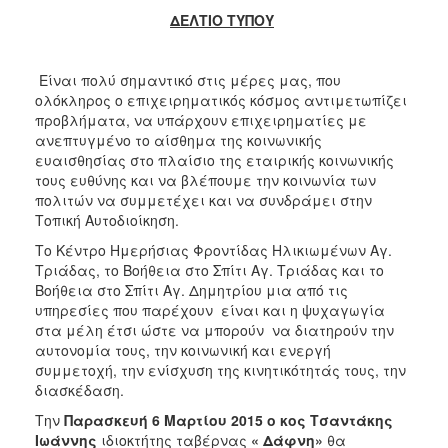
2017
ΔΕΛΤΙΟ ΤΥΠΟΥ
2016
2015
Είναι πολύ σημαντικό στις μέρες μας, που
ολόκληρος ο επιχειρηματικός κόσμος αντιμετωπίζει
2013
προβλήματα, να υπάρχουν επιχειρηματίες με
2012
ανεπτυγμένο το αίσθημα της κοινωνικής
ευαισθησίας στο πλαίσιο της εταιρικής κοινωνικής
2011
τους ευθύνης και να βλέπουμε την κοινωνία των
2010
πολιτών να συμμετέχει και να συνδράμει στην
Τοπική Αυτοδιοίκηση.
2006
Το Κέντρο Ημερήσιας Φροντίδας Ηλικιωμένων Αγ.
Τριάδας, το Βοήθεια στο Σπίτι Αγ. Τριάδας και το
Βοήθεια στο Σπίτι Αγ. Δημητρίου μια από τις
υπηρεσίες που παρέχουν είναι και η ψυχαγωγία
ΔΗΜΟΤΗΣ
στα μέλη έτσι ώστε να μπορούν να διατηρούν την
αυτονομία τους, την κοινωνική και ενεργή
ΕΠΙΣΚΕΠΤΗΣ
συμμετοχή, την ενίσχυση της κινητικότητάς τους, την
διασκέδαση.
ΗΡΑΚΛΕΙΟ
Την
Παρασκευή 6 Μαρτίου 2015
ο κος Τσαντάκης
ΓΙΑ...
Ιωάννης
ιδιοκτήτης ταβέρνας
« Δάφνη»
θα