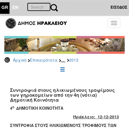
GR
EN
ΕΙΣΟΔΟΣ
ΕΠΙΚΑΙΡΟΤΗΤΑ
Toggle
navigati
Δελτία
Τύπου
Αρχείο
2026
...
Αρχική
Επικαιρότητα
2013
2025
2024
2023
2022
Συντροφιά στους ηλικιωμένους τροφίμους
των γηροκομείων από την 4η (νότια)
2021
Δημοτική Κοινότητα
2020
η
4
ΔΗΜΟΤΙΚΗ ΚΟΙΝΟΤΗΤΑ
2019
Ηράκλειο: 12-12-2013
2018
ΣΥΝΤΡΟΦΙΑ ΣΤΟΥΣ ΗΛΙΚΙΩΜΕΝΟΥΣ ΤΡΟΦΙΜΟΥΣ ΤΩΝ