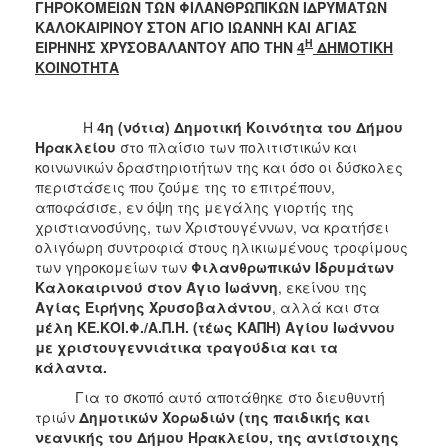
ΓΗΡΟΚΟΜΕΙΩΝ ΤΩΝ ΦΙΛΑΝΘΡΩΠΙΚΩΝ ΙΔΡΥΜΑΤΩΝ
2017
ΚΑΛΟΚΑΙΡΙΝΟΥ ΣΤΟΝ ΑΓΙΟ ΙΩΑΝΝΗ ΚΑΙ ΑΓΙΑΣ
2016
Η
ΕΙΡΗΝΗΣ ΧΡΥΣΟΒΑΛΑΝΤΟΥ ΑΠΟ ΤΗΝ
4
ΔΗΜΟΤΙΚΗ
ΚΟΙΝΟΤΗΤΑ
2015
2013
Η
4η (νότια) Δημοτική Κοινότητα του Δήμου
2012
Ηρακλείου
στο πλαίσιο των πολιτιστικών και
2011
κοινωνικών δραστηριοτήτων της και όσο οι δύσκολες
περιστάσεις που ζούμε της το επιτρέπουν,
2010
αποφάσισε, εν όψη της μεγάλης γιορτής της
2006
χριστιανοσύνης, των Χριστουγέννων, να κρατήσει
ολιγόωρη συντροφιά στους ηλικιωμένους τροφίμους
των γηροκομείων των
Φιλανθρωπικών Ιδρυμάτων
Καλοκαιρινού στον Άγιο Ιωάννη
, εκείνου της
Αγίας Ειρήνης Χρυσοβαλάντου
, αλλά και στα
ΔΗΜΟΤΗΣ
μέλη
ΚΕ
.
ΚΟΙ
.
Φ
./
Α
.
Π
.
Η
. (τέως ΚΑΠΗ) Αγίου Ιωάννου
με χριστουγεννιάτικα τραγούδια και τα
ΕΠΙΣΚΕΠΤΗΣ
κάλαντα.
Για το σκοπό αυτό αποτάθηκε στο διευθυντή
ΗΡΑΚΛΕΙΟ
τριών
Δημοτικών Χορωδιών (της παιδικής και
ΓΙΑ...
νεανικής του Δήμου Ηρακλείου, της αντίστοιχης