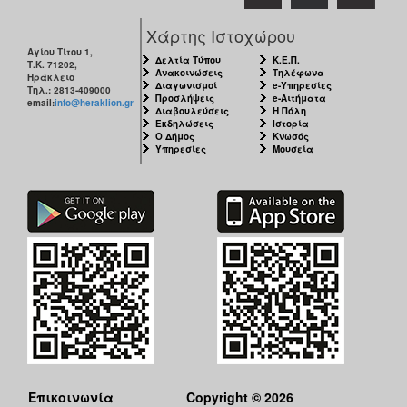
Χάρτης Ιστοχώρου
Αγίου Τίτου 1,
Δελτία Τύπου
Κ.Ε.Π.
Τ.Κ. 71202,
Ανακοινώσεις
Τηλέφωνα
Ηράκλειο
Διαγωνισμοί
e-Υπηρεσίες
Τηλ.: 2813-409000
Προσλήψεις
e-Αιτήματα
email:
info@heraklion.gr
Διαβουλεύσεις
Η Πόλη
Εκδηλώσεις
Ιστορία
Ο Δήμος
Κνωσός
Υπηρεσίες
Μουσεία
Επικοινωνία
Copyright © 2026