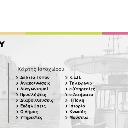
Χάρτης Ιστοχώρου
Δελτία Τύπου
Κ.Ε.Π.
Ανακοινώσεις
Τηλέφωνα
Διαγωνισμοί
e-Υπηρεσίες
Προσλήψεις
e-Αιτήματα
Διαβουλεύσεις
Η Πόλη
Εκδηλώσεις
Ιστορία
Ο Δήμος
Κνωσός
Υπηρεσίες
Μουσεία