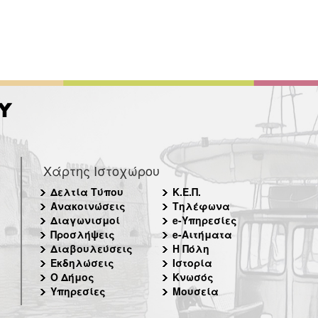
Χάρτης Ιστοχώρου
Δελτία Τύπου
Κ.Ε.Π.
Ανακοινώσεις
Τηλέφωνα
Διαγωνισμοί
e-Υπηρεσίες
Προσλήψεις
e-Αιτήματα
Διαβουλεύσεις
Η Πόλη
Εκδηλώσεις
Ιστορία
Ο Δήμος
Κνωσός
Υπηρεσίες
Μουσεία