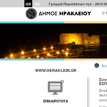
GR
EN
Γραμμή Παραπόνων τηλ : 2813-4
Ο 
Αρχ
WWW.HERAKLION.GR
Συν
ΕΣΠ
Συνά
πολλ
αντα
ΕΠΙΚΑΙΡΟΤΗΤΑ