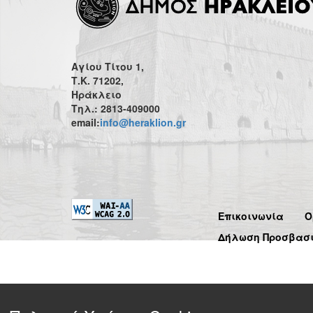
Αγίου Τίτου 1,
Τ.Κ. 71202,
Ηράκλειο
Τηλ.: 2813-409000
email:
info@heraklion.gr
Επικοινωνία
Ό
Δήλωση Προσβασ