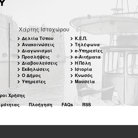
Χάρτης Ιστοχώρου
Δελτία Τύπου
Κ.Ε.Π.
Ανακοινώσεις
Τηλέφωνα
Διαγωνισμοί
e-Υπηρεσίες
Προσλήψεις
e-Αιτήματα
Διαβουλεύσεις
Η Πόλη
Εκδηλώσεις
Ιστορία
Ο Δήμος
Κνωσός
Υπηρεσίες
Μουσεία
ροι Χρήσης
ιμότητας
Πλοήγηση
FAQs
RSS