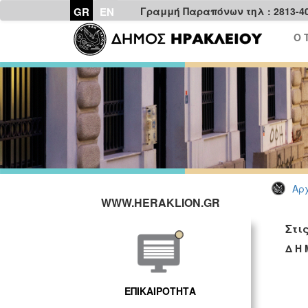
GR
EN
Γραμμή Παραπόνων τηλ : 2813-4
Ο 
Αρχ
WWW.HERAKLION.GR
Στι
Δ Η 
ΕΠΙΚΑΙΡΟΤΗΤΑ