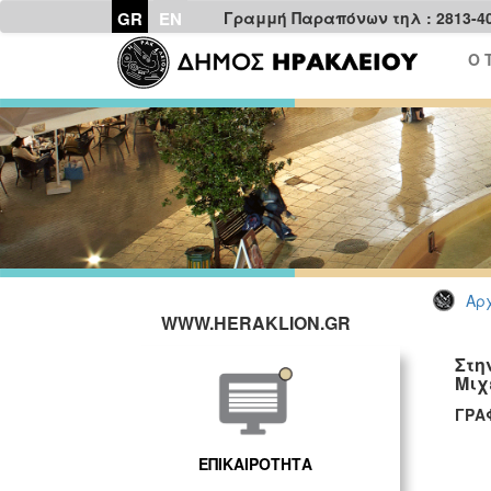
GR
EN
Γραμμή Παραπόνων τηλ : 2813-4
Ο 
Αρχ
WWW.HERAKLION.GR
Στη
Μιχ
ΕΠΙΚΑΙΡΟΤΗΤΑ