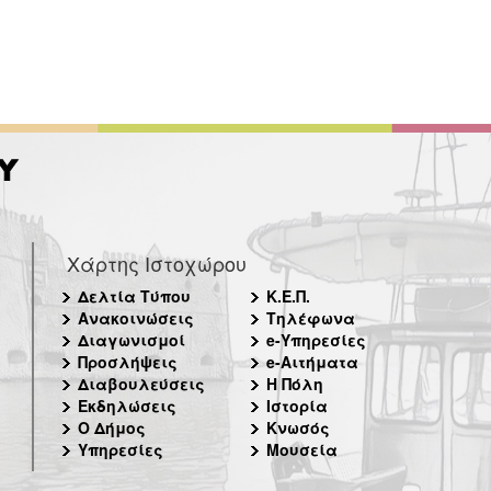
Χάρτης Ιστοχώρου
Δελτία Τύπου
Κ.Ε.Π.
Ανακοινώσεις
Τηλέφωνα
Διαγωνισμοί
e-Υπηρεσίες
Προσλήψεις
e-Αιτήματα
Διαβουλεύσεις
Η Πόλη
Εκδηλώσεις
Ιστορία
Ο Δήμος
Κνωσός
Υπηρεσίες
Μουσεία