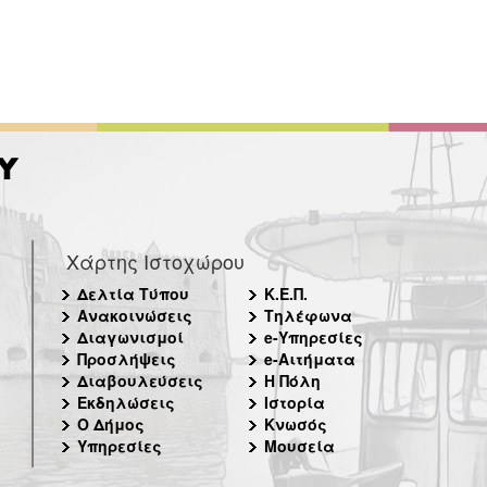
Χάρτης Ιστοχώρου
Δελτία Τύπου
Κ.Ε.Π.
Ανακοινώσεις
Τηλέφωνα
Διαγωνισμοί
e-Υπηρεσίες
Προσλήψεις
e-Αιτήματα
Διαβουλεύσεις
Η Πόλη
Εκδηλώσεις
Ιστορία
Ο Δήμος
Κνωσός
Υπηρεσίες
Μουσεία