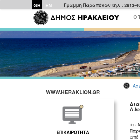
GR
EN
Γραμμή Παραπόνων τηλ : 2813-4
Ο 
Αρχ
WWW.HERAKLION.GR
Δια
Λ.Ι
Το Τ
ότι
Παρ
ΕΠΙΚΑΙΡΟΤΗΤΑ
από 