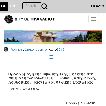
GR
EN
ΕΙΣΟΔΟΣ
ΕΠΙΚΑΙΡΟΤΗΤΑ
Toggle
navigati
Δελτία
Τύπου
Αρχείο
2026
...
Αρχική
Επικαιρότητα
2013
2025
2024
2023
2022
Προσαρμογή της υψομετρικής μελέτης στη
συμβολή των οδών Εμμ. Ξάνθου, Αστρινάκη,
2021
Λουδοβίκου Παστέρ και Φιλικής Εταιρείας
2020
ΤΜΗΜΑ ΟΔΟΠΟΙΙΑΣ
2019
2018
Ηράκλειο 8/4/2013