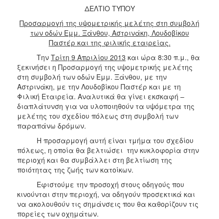
2017
ΔΕΛΤΙΟ ΤΥΠΟΥ
2016
Προσαρμογή της υψομετρικής μελέτης στη συμβολή
των οδών Εμμ. Ξάνθου, Αστρινάκη, Λουδοβίκου
2015
Παστέρ και της φιλικής εταιρείας.
2013
Την
Τρίτη 9 Απριλίου 2013
και ώρα 8:30 π.μ., θα
2012
ξεκινήσει η Προσαρμογή της υψομετρικής μελέτης
στη συμβολή των οδών Εμμ. Ξάνθου, με την
2011
Αστρινάκη, με την Λουδοβίκου Παστέρ και με τη
2010
Φιλική Εταιρεία. Αναλυτικά θα γίνει εκσκαφή –
διαπλάτυνση για να υλοποιηθούν τα υψόμετρα της
2006
μελέτης του σχεδίου πόλεως στη συμβολή των
παραπάνω δρόμων.
Η προσαρμογή αυτή είναι τμήμα του σχεδίου
πόλεως, η οποία θα βελτιώσει την κυκλοφορία στην
ΔΗΜΟΤΗΣ
περιοχή και θα συμβάλλει στη βελτίωση της
ποιότητας της ζωής των κατοίκων.
ΕΠΙΣΚΕΠΤΗΣ
Εφιστούμε την προσοχή στους οδηγούς που
κινούνται στην περιοχή, να οδηγούν προσεκτικά και
ΗΡΑΚΛΕΙΟ
να ακολουθούν τις σημάνσεις που θα καθορίζουν τις
ΓΙΑ...
πορείες των οχημάτων.