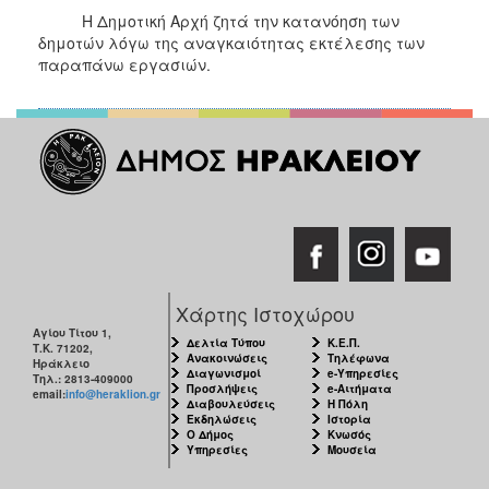
Η Δημοτική Αρχή ζητά την κατανόηση των
δημοτών λόγω της αναγκαιότητας εκτέλεσης των
παραπάνω εργασιών.
Χάρτης Ιστοχώρου
Αγίου Τίτου 1,
Δελτία Τύπου
Κ.Ε.Π.
Τ.Κ. 71202,
Ανακοινώσεις
Τηλέφωνα
Ηράκλειο
Διαγωνισμοί
e-Υπηρεσίες
Τηλ.: 2813-409000
Προσλήψεις
e-Αιτήματα
email:
info@heraklion.gr
Διαβουλεύσεις
Η Πόλη
Εκδηλώσεις
Ιστορία
Ο Δήμος
Κνωσός
Υπηρεσίες
Μουσεία