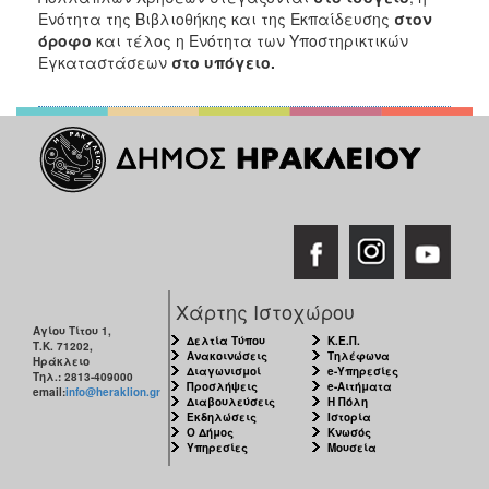
Ενότητα της Βιβλιοθήκης και της Εκπαίδευσης
στον
όροφο
και τέλος η Ενότητα των Υποστηρικτικών
Εγκαταστάσεων
στο υπόγειο.
Χάρτης Ιστοχώρου
Αγίου Τίτου 1,
Δελτία Τύπου
Κ.Ε.Π.
Τ.Κ. 71202,
Ανακοινώσεις
Τηλέφωνα
Ηράκλειο
Διαγωνισμοί
e-Υπηρεσίες
Τηλ.: 2813-409000
Προσλήψεις
e-Αιτήματα
email:
info@heraklion.gr
Διαβουλεύσεις
Η Πόλη
Εκδηλώσεις
Ιστορία
Ο Δήμος
Κνωσός
Υπηρεσίες
Μουσεία