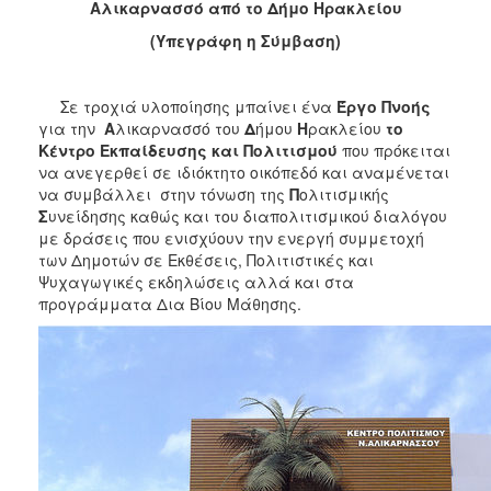
Αλικαρνασσό από το Δήμο Ηρακλείου
2017
(
Y
πεγράφη η Σύμβαση)
2016
2015
Σε τροχιά υλοποίησης μπαίνει ένα
Έργο Πνοής
2013
για την
Α
λικαρνασσό του
Δ
ήμου
Η
ρακλείου
το
2012
Κέντρο Εκπαίδευσης και Πολιτισμού
που πρόκειται
να ανεγερθεί σε ιδιόκτητο οικόπεδό και αναμένεται
2011
να συμβάλλει στην τόνωση της
Π
ολιτισμικής
2010
Σ
υνείδησης καθώς και του διαπολιτισμικού διαλόγου
με δράσεις που ενισχύουν την ενεργή συμμετοχή
2006
των Δημοτών σε Εκθέσεις, Πολιτιστικές και
Ψυχαγωγικές εκδηλώσεις αλλά και στα
προγράμματα Δια Βίου Μάθησης.
ΔΗΜΟΤΗΣ
ΕΠΙΣΚΕΠΤΗΣ
ΗΡΑΚΛΕΙΟ
ΓΙΑ...