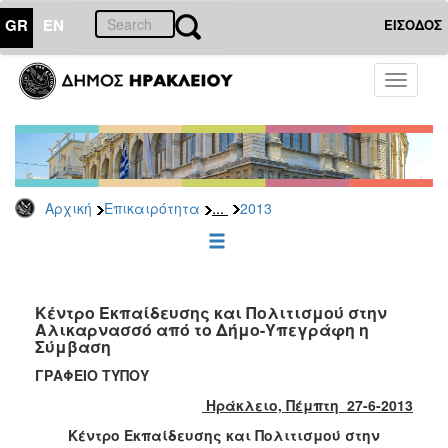
GR
EN
ΕΙΣΟΔΟΣ
ΕΠΙΚΑΙΡΟΤΗΤΑ
Toggle
navigati
Δελτία
Τύπου
Αρχείο
2026
...
Αρχική
Επικαιρότητα
2013
2025
2024
2023
2022
Κέντρο Εκπαίδευσης και Πολιτισμού στην
Αλικαρνασσό από το Δήμο-Yπεγράφη η
2021
Σύμβαση
2020
ΓΡΑΦΕΙΟ ΤΥΠΟΥ
2019
Ηράκλειο, Πέμπτη 27-6-2013
2018
Κέντρο Εκπαίδευσης και Πολιτισμού στην