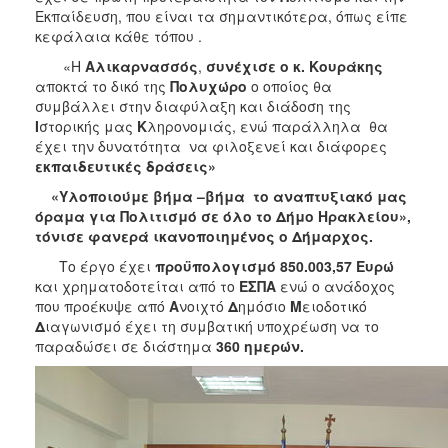
Εκπαίδευση, που είναι τα σημαντικότερα, όπως είπε
κεφάλαια κάθε τόπου .
«Η
Αλικαρνασσός
,
συνέχισε ο κ. Κουράκης
αποκτά το δικό της
Πολυχώρο
ο οποίος θα
συμβάλλει στην διαφύλαξη και διάδοση της
Ι
στορικής μας
Κ
ληρονομιάς, ενώ παράλληλα θα
έχει την δυνατότητα να φιλοξενεί και διάφορες
εκπαιδευτικές δράσεις»
«
Υλοποιούμε βήμα –βήμα το αναπτυξιακό μας
όραμα για Πολιτισμό σε όλο το Δήμο Ηρακλείου»,
τόνισε φανερά ικανοποιημένος ο Δήμαρχος.
Το έργο έχει
προϋπολογισμό
8
50.003,57 Ευρώ
και χρηματοδοτείται από το
ΕΣΠΑ
ενώ ο ανάδοχος
που προέκυψε από
Α
νοιχτό
Δ
ημόσιο
Μ
ειοδοτικό
Δ
ιαγωνισμό έχει τη συμβατική υποχρέωση να το
παραδώσει σε διάστημα
360 ημερών.