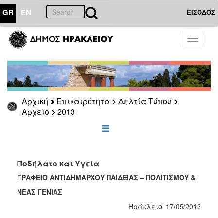
GR
EN
ΕΙΣΟΔΟΣ
ΕΠΙΚΑΙΡΟΤΗΤΑ
Toggle
navigati
Δελτία
Τύπου
Αρχείο
2026
Αρχική
Επικαιρότητα
Δελτία Τύπου
2025
Αρχείο
2013
2024
2023
2022
Ποδήλατο και Υγεία
2021
ΓΡΑΦΕΙΟ ΑΝΤΙΔΗΜΑΡΧΟΥ ΠΑΙΔΕΙΑΣ – ΠΟΛΙΤΙΣΜΟΥ &
2020
ΝΕΑΣ ΓΕΝΙΑΣ
2019
Ηράκλειο, 17/05/2013
2018