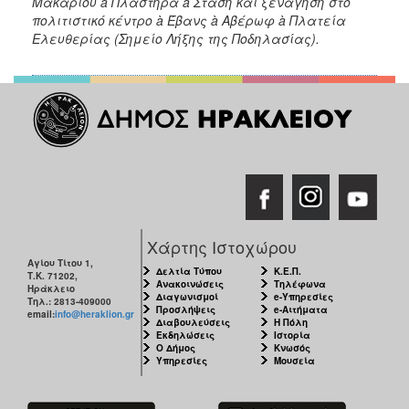
Μακαρίου
à Πλαστήρα
à Στάση και ξενάγηση στο
πολιτιστικό κέντρο
à Έβανς
à Αβέρωφ
à Πλατεία
Ελευθερίας (Σημείο Λήξης της Ποδηλασίας).
Χάρτης Ιστοχώρου
Αγίου Τίτου 1,
Δελτία Τύπου
Κ.Ε.Π.
Τ.Κ. 71202,
Ανακοινώσεις
Τηλέφωνα
Ηράκλειο
Διαγωνισμοί
e-Υπηρεσίες
Τηλ.: 2813-409000
Προσλήψεις
e-Αιτήματα
email:
info@heraklion.gr
Διαβουλεύσεις
Η Πόλη
Εκδηλώσεις
Ιστορία
Ο Δήμος
Κνωσός
Υπηρεσίες
Μουσεία