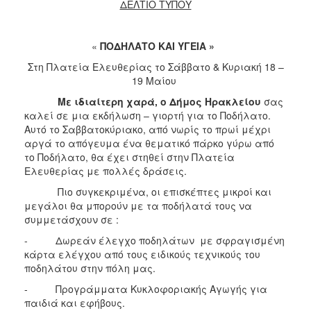
ΔΕΛΤΙΟ ΤΥΠΟΥ
2017
2016
«
ΠΟΔΗΛΑΤΟ ΚΑΙ ΥΓΕΙΑ »
2015
Στη Πλατεία Ελευθερίας το Σάββατο & Κυριακή 18 –
2013
19 Μαίου
2012
Με ιδιαίτερη χαρά, ο Δήμος Ηρακλείου
σας
2011
καλεί σε μια εκδήλωση – γιορτή για το Ποδήλατο.
Αυτό το Σαββατοκύριακο, από νωρίς το πρωί μέχρι
2010
αργά το απόγευμα ένα θεματικό πάρκο γύρω από
2006
το Ποδήλατο, θα έχει στηθεί στην Πλατεία
Ελευθερίας με πολλές δράσεις.
Πιο συγκεκριμένα, οι επισκέπτες μικροί και
μεγάλοι θα μπορούν με τα ποδήλατά τους να
συμμετάσχουν σε :
ΔΗΜΟΤΗΣ
- Δωρεάν έλεγχο ποδηλάτων με σφραγισμένη
ΕΠΙΣΚΕΠΤΗΣ
κάρτα ελέγχου από τους ειδικούς τεχνικούς του
ποδηλάτου στην πόλη μας.
ΗΡΑΚΛΕΙΟ
- Προγράμματα Κυκλοφοριακής Αγωγής για
ΓΙΑ...
παιδιά και εφήβους.