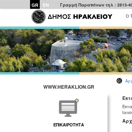
GR
EN
Γραμμή Παραπόνων τηλ : 2813-4
Ο 
Αρχ
WWW.HERAKLION.GR
Έκτ
Έκτα
Ιανο
Αρχ
ΕΠΙΚΑΙΡΟΤΗΤΑ