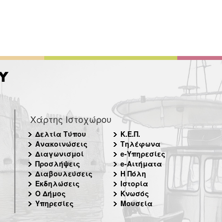
Χάρτης Ιστοχώρου
Δελτία Τύπου
Κ.Ε.Π.
Ανακοινώσεις
Τηλέφωνα
Διαγωνισμοί
e-Υπηρεσίες
Προσλήψεις
e-Αιτήματα
Διαβουλεύσεις
Η Πόλη
Εκδηλώσεις
Ιστορία
Ο Δήμος
Κνωσός
Υπηρεσίες
Μουσεία