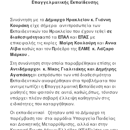
Επαγγελματικής Εκπαίδευσης
2017
2016
Συνάντηση με το
Δήμαρχο Ηρακλείου κ. Γιάννη
2015
Κουράκη
είχε σήμερα αντιπροσωπεία των
2013
Ε
κπαιδευτικών του
Η
ρακλείου που έχουν τεθεί
σε
διαθεσιμότητα
από τα
ΕΠΑΛ
και
ΕΠΑΣ
με
2012
επικεφαλής τις κυρίες
Μαίρη Κουλούρη
και
Άννα
2011
Λίβα
καθώς και τον
Π
ρόεδρο της
ΕΛΜΕ κ. Λάζαρο
Μάρκου .
2010
Στη συνάντηση στην οποία παραβρέθηκαν επίσης οι
2006
Αντιδήμαρχοι κ. Νίκος Γιαλιτάκης και Δημήτρης
Αγαπάκης
οι εκπρόσωποι των υπό διαθεσιμότητα
Ε
κπαιδευτικών αναφέρθηκαν στα προβλήματα που
αντιμετωπίζει η
Ε
παγγελματική
Ε
κπαίδευση και οι
μαθητές που φοιτούν σε αυτά, καθώς,όπως, τόνισαν
ΔΗΜΟΤΗΣ
υπάρχει πλέον σοβαρή έλλειψη καθηγητών στις
ειδικότητες που καταργήθηκαν.
ΕΠΙΣΚΕΠΤΗΣ
Οι εκπαιδευτικοί ζήτησαν από το Δήμαρχο τη
παρέμβαση του στα αρμόδια Υπουργεία Παιδείας
ΗΡΑΚΛΕΙΟ
ΓΙΑ...
και Διοικητικής Μεταρρύθμισης, αλλά και στην
Κεντρική Ένωση Δήμων Ελλάδος (ΚΕΔΕ)ώστε να μην