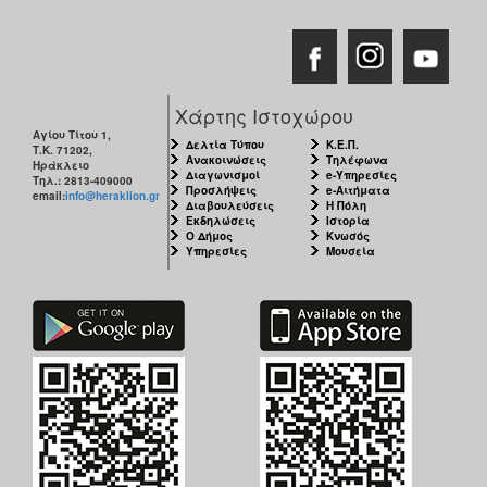
Χάρτης Ιστοχώρου
Αγίου Τίτου 1,
Δελτία Τύπου
Κ.Ε.Π.
Τ.Κ. 71202,
Ανακοινώσεις
Τηλέφωνα
Ηράκλειο
Διαγωνισμοί
e-Υπηρεσίες
Τηλ.: 2813-409000
Προσλήψεις
e-Αιτήματα
email:
info@heraklion.gr
Διαβουλεύσεις
Η Πόλη
Εκδηλώσεις
Ιστορία
Ο Δήμος
Κνωσός
Υπηρεσίες
Μουσεία