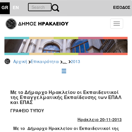
GR
EN
ΕΙΣΟΔΟΣ
ΕΠΙΚΑΙΡΟΤΗΤΑ
Toggle
navigati
Δελτία
Τύπου
Αρχείο
2026
...
Αρχική
Επικαιρότητα
2013
2025
2024
2023
2022
Με το Δήμαρχο Ηρακλείου οι Εκπαιδευτικοί
της Επαγγελματικής Εκπαίδευσης των ΕΠΑΛ
2021
και ΕΠΑΣ
2020
ΓΡΑΦΕΙΟ ΤΥΠΟΥ
2019
Ηράκλειο 20-11-2013
2018
Με το Δήμαρχο Ηρακλείου οι Εκπαιδευτικοί της