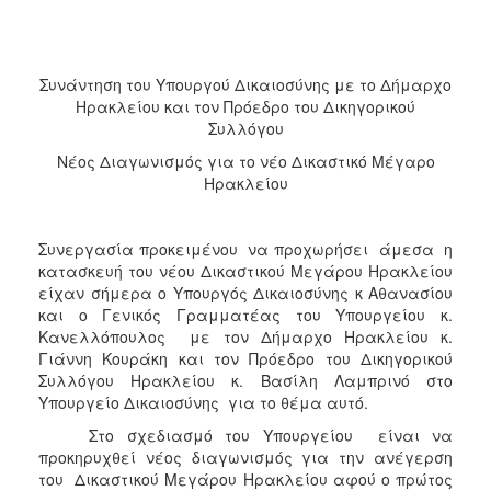
2017
2016
2015
Συνάντηση του Υπουργού Δικαιοσύνης με το Δήμαρχο
Ηρακλείου και τον Πρόεδρο του Δικηγορικού
2013
Συλλόγου
2012
Νέος Διαγωνισμός για το νέο Δικαστικό Μέγαρο
2011
Ηρακλείου
2010
2006
Συνεργασία προκειμένου να προχωρήσει άμεσα η
κατασκευή του νέου Δικαστικού Μεγάρου Ηρακλείου
είχαν σήμερα ο Υπουργός Δικαιοσύνης κ Αθανασίου
και ο Γενικός Γραμματέας του Υπουργείου κ.
Κανελλόπουλος με τον Δήμαρχο Ηρακλείου κ.
ΔΗΜΟΤΗΣ
Γιάννη Κουράκη και τον Πρόεδρο του Δικηγορικού
Συλλόγου Ηρακλείου κ. Βασίλη Λαμπρινό στο
ΕΠΙΣΚΕΠΤΗΣ
Υπουργείο Δικαιοσύνης για το θέμα αυτό.
Στο σχεδιασμό του Υπουργείου είναι να
ΗΡΑΚΛΕΙΟ
προκηρυχθεί νέος διαγωνισμός για την ανέγερση
ΓΙΑ...
του Δικαστικού Μεγάρου Ηρακλείου αφού ο πρώτος