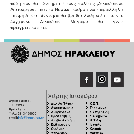
πόλη που θα εξυπηρετεί τους πολίτες ,Δικαστικούς
Λειτουργούς και το Νομικό κόσμο ενώ παράλληλα
εκτίμησε ότι σύντομα θα βρεθεί λύση ώστε το νέο
Σύγχρονο Δικαστικό Μέγαρο θα γίνει
πραγματικότητα.
Χάρτης Ιστοχώρου
Αγίου Τίτου 1,
Δελτία Τύπου
Κ.Ε.Π.
Τ.Κ. 71202,
Ανακοινώσεις
Τηλέφωνα
Ηράκλειο
Διαγωνισμοί
e-Υπηρεσίες
Τηλ.: 2813-409000
Προσλήψεις
e-Αιτήματα
email:
info@heraklion.gr
Διαβουλεύσεις
Η Πόλη
Εκδηλώσεις
Ιστορία
Ο Δήμος
Κνωσός
Υπηρεσίες
Μουσεία