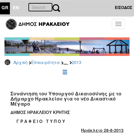
GR
EN
ΕΙΣΟΔΟΣ
ΕΠΙΚΑΙΡΟΤΗΤΑ
Toggle
navigati
Δελτία
Τύπου
Αρχείο
2026
...
Αρχική
Επικαιρότητα
2013
2025
2024
2023
2022
Συνάντηση του Υπουργού Δικαιοσύνης με το
Δήμαρχο Ηρακλείου για το νέο Δικαστικό
2021
Μέγαρο
2020
ΔΗΜΟΣ ΗΡΑΚΛΕΙΟΥ ΚΡΗΤΗΣ
2019
Γ Ρ Α Φ Ε Ι Ο Τ Υ Π Ο Υ
2018
Ηράκλειο 28-8-2013