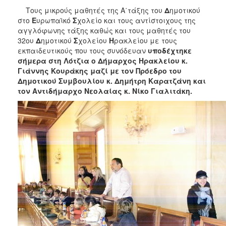
2017
Τους μικρούς μαθητές της Α΄τάξης του
Δ
ημοτικού
στο
Ε
υρωπαϊκό
Σ
χολείο και τους αντίστοιχους της
2016
αγγλόφωνης τάξης καθώς και τους μαθητές του
2015
32ου
Δ
ημοτικού
Σ
χολείου
Η
ρακλείου με τους
εκπαιδευτικούς που τους συνόδευαν
υποδέχτηκε
2013
σήμερα στη Λότζια ο Δήμαρχος Ηρακλείου κ.
2012
Γιάννης Κουράκης μαζί με τον Πρόεδρο του
Δημοτικού Συμβουλίου κ. Δημήτρη Καρατζάνη και
2011
τον Αντιδήμαρχο Νεολαίας κ. Νίκο Γιαλιτάκη.
2010
2006
ΔΗΜΟΤΗΣ
ΕΠΙΣΚΕΠΤΗΣ
ΗΡΑΚΛΕΙΟ
ΓΙΑ...