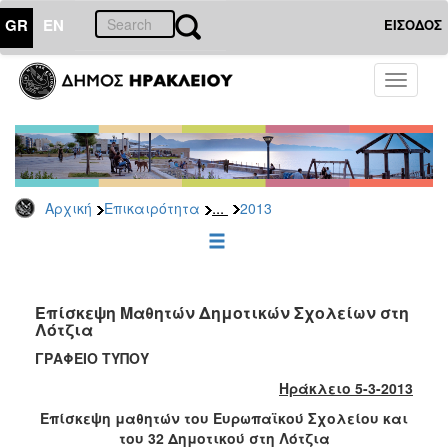
GR
EN
ΕΙΣΟΔΟΣ
ΕΠΙΚΑΙΡΟΤΗΤΑ
Toggle
navigati
Δελτία
Τύπου
Αρχείο
2026
...
Αρχική
Επικαιρότητα
2013
2025
2024
2023
2022
Επίσκεψη Μαθητών Δημοτικών Σχολείων στη
Λότζια
2021
ΓΡΑΦΕΙΟ ΤΥΠΟΥ
2020
Ηράκλειο 5-3-2013
2019
Επίσκεψη μαθητών του Ευρωπαϊκού Σχολείου και
2018
του 32 Δημοτικού στη Λότζια