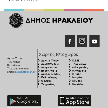
Χάρτης Ιστοχώρου
Αγίου Τίτου 1,
Δελτία Τύπου
Κ.Ε.Π.
Τ.Κ. 71202,
Ανακοινώσεις
Τηλέφωνα
Ηράκλειο
Διαγωνισμοί
e-Υπηρεσίες
Τηλ.: 2813-409000
Προσλήψεις
e-Αιτήματα
email:
info@heraklion.gr
Διαβουλεύσεις
Η Πόλη
Εκδηλώσεις
Ιστορία
Ο Δήμος
Κνωσός
Υπηρεσίες
Μουσεία