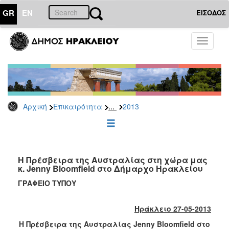
GR
EN
ΕΙΣΟΔΟΣ
ΕΠΙΚΑΙΡΟΤΗΤΑ
Toggle
navigati
Δελτία
Τύπου
Αρχείο
2026
...
Αρχική
Επικαιρότητα
2013
2025
2024
2023
2022
Η Πρέσβειρα της Αυστραλίας στη χώρα μας
κ. Jenny Bloomfield στο Δήμαρχο Ηρακλείου
2021
ΓΡΑΦΕΙΟ ΤΥΠΟΥ
2020
2019
Ηράκλειο 27-05-2013
2018
Η Πρέσβειρα της Αυστραλίας Jenny Bloomfield στο