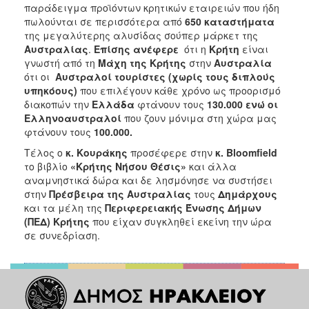
παράδειγμα προϊόντων κρητικών εταιρειών που ήδη
πωλούνται σε περισσότερα από
650 καταστήματα
της μεγαλύτερης αλυσίδας σούπερ μάρκετ της
Αυστραλίας
.
Επίσης ανέφερε
ότι η
Κρήτη
είναι
γνωστή από τη
Μάχη της Κρήτης
στην
Αυστραλία
ότι οι
Αυστραλοί τουρίστες (χωρίς τους διπλούς
υπηκόους)
που επιλέγουν κάθε χρόνο ως προορισμό
διακοπών την
Ελλάδα
φτάνουν τους
130.000 ενώ οι
Ελληνοαυστραλοί
που ζουν μόνιμα στη χώρα μας
φτάνουν τους
100.000.
Τέλος ο
κ. Κουράκης
προσέφερε στην
κ. Bloomfield
το βιβλίο
«Κρήτης Νήσου Θέσις»
και άλλα
αναμνηστικά δώρα και δε λησμόνησε να συστήσει
στην
Πρέσβειρα της Αυστραλίας
τους
Δημάρχους
και τα μέλη της
Περιφερειακής Ένωσης Δήμων
(ΠΕΔ) Κρήτης
που είχαν συγκληθεί εκείνη την ώρα
σε συνεδρίαση.