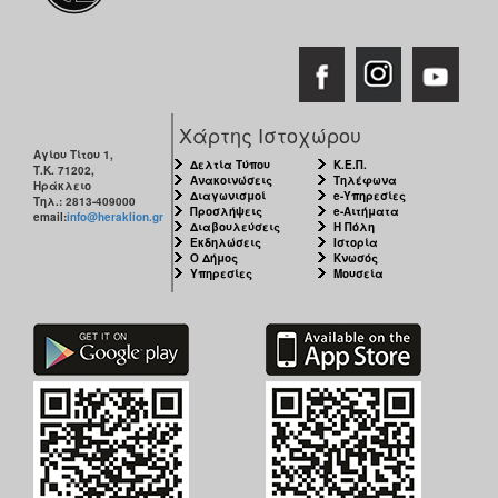
Χάρτης Ιστοχώρου
Αγίου Τίτου 1,
Δελτία Τύπου
Κ.Ε.Π.
Τ.Κ. 71202,
Ανακοινώσεις
Τηλέφωνα
Ηράκλειο
Διαγωνισμοί
e-Υπηρεσίες
Τηλ.: 2813-409000
Προσλήψεις
e-Αιτήματα
email:
info@heraklion.gr
Διαβουλεύσεις
Η Πόλη
Εκδηλώσεις
Ιστορία
Ο Δήμος
Κνωσός
Υπηρεσίες
Μουσεία