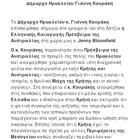
Δήμαρχο Ηρακλείου Γιάννη Κουράκη
2017
2016
Το
Δήμαρχο Ηρακλείου κ. Γιάννη Κουράκη
2015
επισκέφθηκε σήμερα στο γραφείο του στη Λότζια
η
2013
Ελληνικής Καταγωγής Πρέσβειρα της
Αυστραλίας
στη χώρα μας κ.
Jenny Bloomfield
.
2012
Ο κ. Κουράκης
παρουσίασε στην
Πρέσβειρα της
2011
Αυστραλίας
το προφίλ της πόλης του
Ηρακλείου
2010
και αναφέρθηκε χαρακτηριστικά «στη διαχρονική
φιλία και συνεργασία μεταξύ
Κρήτης και
2006
Αυστραλίας
» τονίζοντας ακόμη ότι «τους ενώνει η
ιστορία, η θρυλική
Μάχη της Κρήτης
και οι κοινοί
αγώνες». Στη συνέχεια ο
κ. Κουράκης
αναφέρθηκε
στις συνθήκες που επικρατούν εν μέσω κρίσης στην
Ελλάδα
και ειδικότερα στην
Κρήτη
και εκτίμησε ότι
ΔΗΜΟΤΗΣ
η φετινή συγκυρία της αύξησης του τουρισμού και η
κατανάλωση των τοπικών προϊόντων που
ΕΠΙΣΚΕΠΤΗΣ
παράγονται στο νησί μπορούν να δώσουν ώθηση στην
οικονομία. Επίσης τόνισε ότι η
Κρήτη
έχει το
ΗΡΑΚΛΕΙΟ
πλεονέκτημα σε σχέση με άλλες
Περιφέρειες της
ΓΙΑ...
Μεσογείου
καθώς συνδυάζει περιβάλλον και