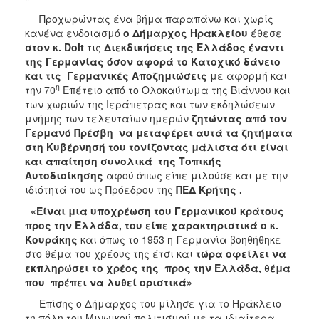
Προχωρώντας ένα βήμα παραπάνω και χωρίς
κανένα ενδοιασμό
ο Δήμαρχος Ηρακλείου
έθεσε
στον κ. Dolt
τις
Διεκδικήσεις της Ελλάδος έναντι
της Γερμανίας όσον αφορά το Κατοχικό δάνειο
και τις Γερμανικές Αποζημιώσεις
με αφορμή και
η
την 70
Επέτειο από το Ολοκαύτωμα της Βιάννου και
των χωριών της Ιεράπετρας και των εκδηλώσεων
μνήμης των τελευταίων ημερών
ζητώντας από τον
Γερμανό Πρέσβη να μεταφέρει αυτά τα ζητήματα
στη Κυβέρνησή του τονίζοντας μάλιστα ότι είναι
και απαίτηση συνολικά της Τοπικής
Αυτοδιοίκησης
αφού όπως είπε μιλούσε και με την
ιδιότητά του ως Πρόεδρου της
ΠΕΔ Κρήτης
.
«Είναι μια υποχρέωση του Γερμανικού κράτους
προς την Ελλάδα, του είπε χαρακτηριστικά ο κ.
Κουράκης
και όπως το 1953 η
Γ
ερμανία βοηθήθηκε
στο θέμα του χρέους της έτσι και
τώρα οφείλει να
εκπληρώσει το χρέος της προς την Ελλάδα, θέμα
που πρέπει να λυθεί οριστικά»
Επίσης ο Δήμαρχος του μίλησε για το Ηράκλειο
τη πόλη του Μινωικού πολιτισμού με τα ιδιαίτερα