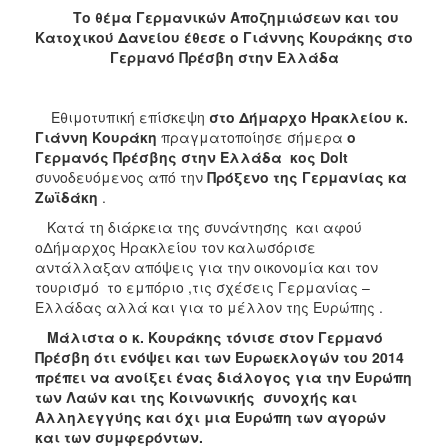
2017
Το θέμα Γερμανικών Αποζημιώσεων και του
Κατοχικού Δανείου έθεσε ο Γιάννης Κουράκης στο
2016
Γερμανό Πρέσβη στην Ελλάδα
2015
2013
Εθιμοτυπική επίσκεψη
στο Δήμαρχο Ηρακλείου κ.
2012
Γιάννη Κουράκη
πραγματοποίησε σήμερα
ο
Γερμανός Πρέσβης στην Ελλάδα
κος Dolt
2011
συνοδευόμενος από την
Πρόξενο της Γερμανίας κα
2010
Ζωϊδάκη
.
2006
Κατά τη διάρκεια της συνάντησης και αφού
οΔήμαρχος Ηρακλείου τον καλωσόρισε
αντάλλαξαν απόψεις για την οικονομία και τον
τουρισμό το εμπόριο ,τις σχέσεις Γερμανίας –
Ελλάδας αλλά και για το μέλλον της Ευρώπης .
ΔΗΜΟΤΗΣ
Μάλιστα ο κ. Κουράκης τόνισε στον Γερμανό
Πρέσβη ότι ενόψει και των Ευρωεκλογών του 2014
ΕΠΙΣΚΕΠΤΗΣ
πρέπει να ανοίξει ένας διάλογος για την Ευρώπη
των Λαών και της Κοινωνικής συνοχής και
ΗΡΑΚΛΕΙΟ
Αλληλεγγύης και όχι μια Ευρώπη των αγορών
ΓΙΑ...
και των συμφερόντων.