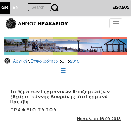
GR
EN
ΕΙΣΟΔΟΣ
ΕΠΙΚΑΙΡΟΤΗΤΑ
Toggle
navigati
Δελτία
Τύπου
Αρχείο
2026
...
Αρχική
Επικαιρότητα
2013
2025
2024
2023
2022
Το θέμα των Γερμανικών Αποζημιώσεων
έθεσε ο Γιάννης Κουράκης στο Γερμανό
2021
Πρέσβη
2020
Γ Ρ Α Φ Ε Ι Ο Τ Υ Π Ο Υ
2019
Ηράκλειο
16
-09-2013
2018