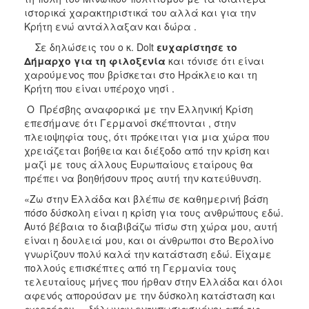
ιστορικά χαρακτηριστικά του αλλά και για την
Κρήτη ενώ αντάλλαξαν και δώρα .
Σε δηλώσεις του ο κ. Dolt
ευχαρίστησε το
Δήμαρχο για τη φιλοξενία
και τόνισε ότι είναι
χαρούμενος που βρίσκεται στο Ηράκλειο και τη
Κρήτη που είναι υπέροχο νησί .
Ο Πρέσβης αναφορικά με την Ελληνική Κρίση
επεσήμανε ότι Γερμανοί σκέπτονται , στην
πλειοψηφία τους, ότι πρόκειται για μια χώρα που
χρειάζεται βοήθεια και διέξοδο από την κρίση και
μαζί με τους άλλους Ευρωπαίους εταίρους θα
πρέπει να βοηθήσουν προς αυτή την κατεύθυνση.
«Ζω στην Ελλάδα και βλέπω σε καθημερινή βάση
πόσο δύσκολη είναι η κρίση για τους ανθρώπους εδώ.
Αυτό βέβαια το διαβιβάζω πίσω στη χώρα μου, αυτή
είναι η δουλειά μου, και οι άνθρωποι στο Βερολίνο
γνωρίζουν πολύ καλά την κατάσταση εδώ. Είχαμε
πολλούς επισκέπτες από τη Γερμανία τους
τελευταίους μήνες που ήρθαν στην Ελλάδα και όλοι
αφενός απορούσαν με την δύσκολη κατάσταση και
αφετέρου δήλωναν εντυπωσιασμένοι από τις