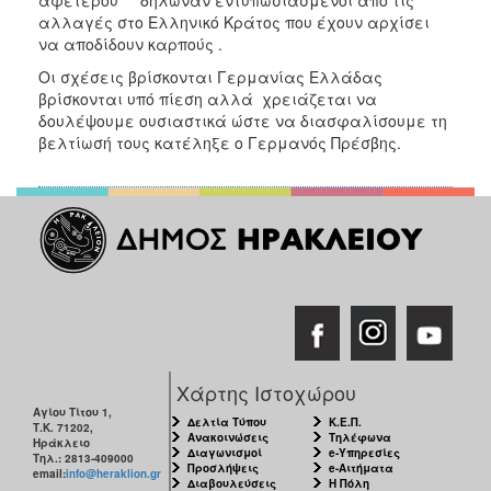
αλλαγές στο Ελληνικό Κράτος που έχουν αρχίσει
να αποδίδουν καρπούς .
Οι σχέσεις βρίσκονται Γερμανίας Ελλάδας
βρίσκονται υπό πίεση αλλά χρειάζεται να
δουλέψουμε ουσιαστικά ώστε να διασφαλίσουμε τη
βελτίωσή τους κατέληξε ο Γερμανός Πρέσβης.
Χάρτης Ιστοχώρου
Αγίου Τίτου 1,
Δελτία Τύπου
Κ.Ε.Π.
Τ.Κ. 71202,
Ανακοινώσεις
Τηλέφωνα
Ηράκλειο
Διαγωνισμοί
e-Υπηρεσίες
Τηλ.: 2813-409000
Προσλήψεις
e-Αιτήματα
email:
info@heraklion.gr
Διαβουλεύσεις
Η Πόλη