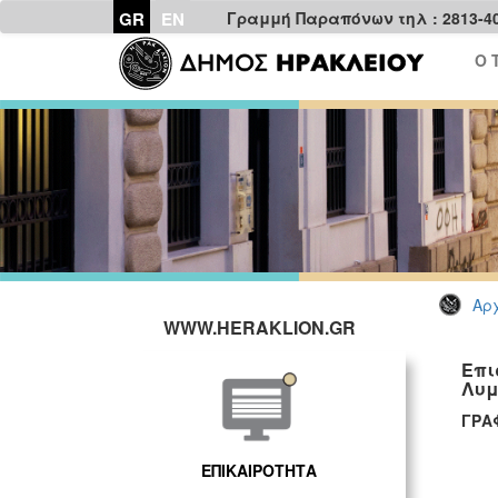
GR
EN
Γραμμή Παραπόνων τηλ : 2813-4
Ο 
Αρχ
WWW.HERAKLION.GR
Επι
Λυμ
ΓΡΑ
ΕΠΙΚΑΙΡΟΤΗΤΑ