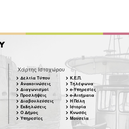
Χάρτης Ιστοχώρου
Δελτία Τύπου
Κ.Ε.Π.
Ανακοινώσεις
Τηλέφωνα
Διαγωνισμοί
e-Υπηρεσίες
Προσλήψεις
e-Αιτήματα
Διαβουλεύσεις
Η Πόλη
Εκδηλώσεις
Ιστορία
Ο Δήμος
Κνωσός
Υπηρεσίες
Μουσεία