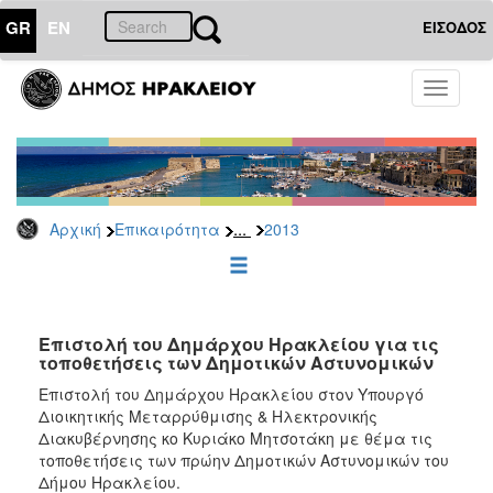
GR
EN
ΕΙΣΟΔΟΣ
ΕΠΙΚΑΙΡΟΤΗΤΑ
Toggle
navigati
Δελτία
Τύπου
Αρχείο
2026
...
Αρχική
Επικαιρότητα
2013
2025
2024
2023
2022
Επιστολή του Δημάρχου Ηρακλείου για τις
τοποθετήσεις των Δημοτικών Αστυνομικών
2021
Επιστολή του Δημάρχου Ηρακλείου στον Υπουργό
2020
Διοικητικής Μεταρρύθμισης & Ηλεκτρονικής
Διακυβέρνησης κο Κυριάκο Μητσοτάκη με θέμα τις
2019
τοποθετήσεις των πρώην Δημοτικών Αστυνομικών του
2018
Δήμου Ηρακλείου.