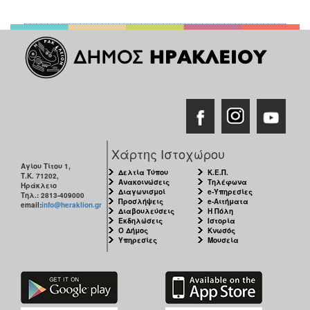
Χάρτης Ιστοχώρου
Αγίου Τίτου 1,
Δελτία Τύπου
Κ.Ε.Π.
Τ.Κ. 71202,
Ανακοινώσεις
Τηλέφωνα
Ηράκλειο
Διαγωνισμοί
e-Υπηρεσίες
Τηλ.: 2813-409000
Προσλήψεις
e-Αιτήματα
email:
info@heraklion.gr
Διαβουλεύσεις
Η Πόλη
Εκδηλώσεις
Ιστορία
Ο Δήμος
Κνωσός
Υπηρεσίες
Μουσεία