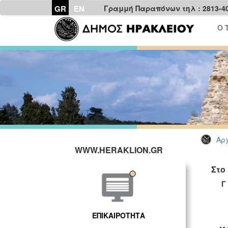
GR
EN
Γραμμή Παραπόνων τηλ : 2813-4
Ο 
Αρχ
WWW.HERAKLION.GR
Στο
Γ Ρ 
ΕΠΙΚΑΙΡΟΤΗΤΑ