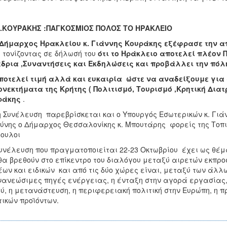
ΟΥΡΑΚΗΣ :ΠΑΓΚΟΣΜΙΟΣ ΠΟΛΟΣ ΤΟ ΗΡΑΚΛΕΙΟ
ήμαρχος Ηρακλείου κ. Γιάννης Κουράκης εξέφρασε την α
 τονίζοντας σε δήλωσή του
ότι το Ηράκλειο αποτελεί πλέον
δρια ,Συναντήσεις και Εκδηλώσεις και προβάλλει την πόλη
οτελεί τιμή αλλά και ευκαιρία ώστε να αναδείξουμε για 
νεκτήματα της Κρήτης ( Πολιτισμό, Τουρισμό ,Κρητική Διατρ
ράκης
.
Συνέλευση παρεβρίσκεται και ο Υπουργός Εσωτερικών κ. Γιάν
ύνης ο Δήμαρχος Θεσσαλονίκης κ. Μπουτάρης φορείς της Τοπικ
ουλοι
νέλευση που πραγματοποιείται 22-23 Οκτωβρίου έχει ως θέμ
θα βρεθούν στο επίκεντρο του διαλόγου μεταξύ αιρετών εκπρο
ων και ειδικών και από τις δύο χώρες είναι, μεταξύ των άλλων
νανεώσιμες πηγές ενέργειας, η ένταξη στην αγορά εργασίας, 
ύ, η μετανάστευση, η περιφερειακή πολιτική στην Ευρώπη, η π
τικών προϊόντων.