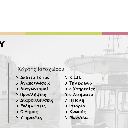
Χάρτης Ιστοχώρου
Δελτία Τύπου
Κ.Ε.Π.
Ανακοινώσεις
Τηλέφωνα
Διαγωνισμοί
e-Υπηρεσίες
Προσλήψεις
e-Αιτήματα
Διαβουλεύσεις
Η Πόλη
Εκδηλώσεις
Ιστορία
Ο Δήμος
Κνωσός
Υπηρεσίες
Μουσεία