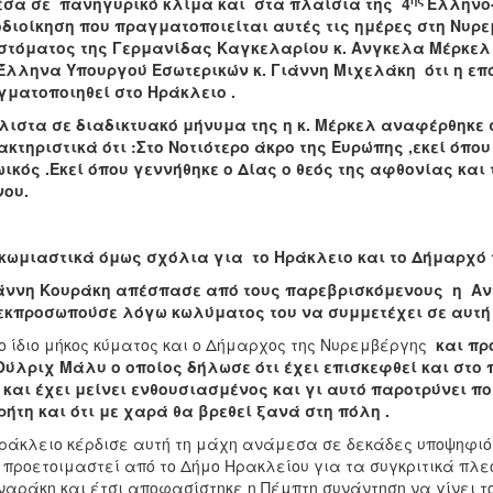
α σε πανηγυρικό κλίμα και στα πλαίσια της 4
Ελληνο-
διοίκηση που πραγματοποιείται αυτές τις ημέρες στη Νυρ
 στόματος της Γερμανίδας Καγκελαρίου κ. Ανγκελα Μέρκελ
Έλληνα Υπουργού Εσωτερικών κ. Γιάννη Μιχελάκη ότι η επ
ματοποιηθεί στο Ηράκλειο .
στα σε διαδικτυακό μήνυμα της η κ. Μέρκελ αναφέρθηκε σ
κτηριστικά ότι :Στο Νοτιότερο άκρο της Ευρώπης ,εκεί όπο
ικός .Εκεί όπου γεννήθηκε ο Δίας ο θεός της αφθονίας και
νου.
ωμιαστικά όμως σχόλια για το Ηράκλειο και το Δήμαρχό 
ιάννη Κουράκη απέσπασε από τους παρεβρισκόμενους η Αν
εκπροσωπούσε λόγω κωλύματος του να συμμετέχει σε αυτή
ίδιο μήκος κύματος και ο Δήμαρχος της Νυρεμβέργης
και πρ
ύλριχ Μάλυ ο οποίος δήλωσε ότι έχει επισκεφθεί και στο 
 και έχει μείνει ενθουσιασμένος και γι αυτό παροτρύνει 
ρήτη και ότι με χαρά θα βρεθεί ξανά στη πόλη .
ράκλειο κέρδισε αυτή τη μάχη ανάμεσα σε δεκάδες υποψηφιό
 προετοιμαστεί από το Δήμο Ηρακλείου για τα συγκριτικά πλεο
ναράκη και έτσι αποφασίστηκε η Πέμπτη συνάντηση να γίνει τ