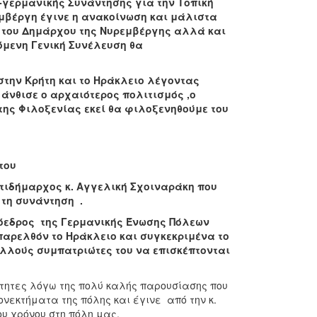
γερμανικής Συνάντησης για την Τοπική
εμβέργη
έγινε η ανακοίνωση και μάλιστα
 του Δημάρχου της Νυρεμβέργης αλλά και
όμενη Γενική Συνέλευση θα
την Κρήτη και το Ηράκλειο λέγοντας
υ άνθισε ο αρχαιότερος πολιτισμός ,ο
 της Φιλοξενίας εκεί θα φιλοξενηθούμε του
του
τιδήμαρχος κ. Αγγελική Σχοιναράκη που
 τη συνάντηση .
όεδρος της Γερμανικής Ένωσης Πόλεων
παρελθόν το Ηράκλειο και συγκεκριμένα το
πολλούς συμπατριώτες του να επισκέπτονται
τητες λόγω της πολύ καλής παρουσίασης που
νεκτήματα της πόλης και έγινε από την κ.
ου χρόνου στη πόλη μας.