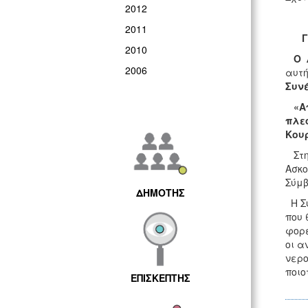
2012
2011
Γ.Κ
2010
Ο Δ
2006
αυτή
Συνέ
«Απ
πλεο
Κου
Στη 
Ασκο
Σύμβ
ΔΗΜΟΤΗΣ
Η Συ
που 
φορέ
οι α
νερο
ποιο
ΕΠΙΣΚΕΠΤΗΣ