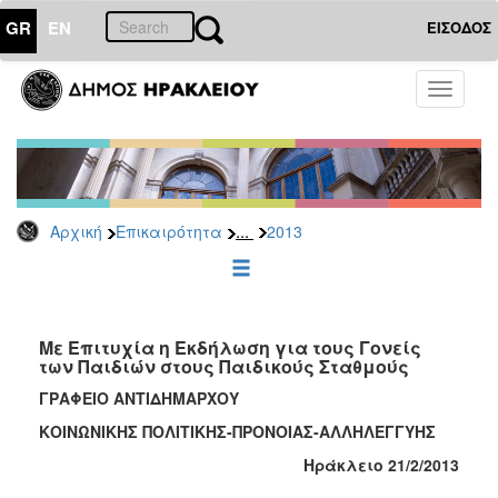
GR
EN
ΕΙΣΟΔΟΣ
ΕΠΙΚΑΙΡΟΤΗΤΑ
Toggle
navigati
Δελτία
Τύπου
Αρχείο
2026
...
Αρχική
Επικαιρότητα
2013
2025
2024
2023
2022
Με Επιτυχία η Εκδήλωση για τους Γονείς
των Παιδιών στους Παιδικούς Σταθμούς
2021
ΓΡΑΦΕΙΟ ΑΝΤΙΔΗΜΑΡΧΟΥ
2020
ΚΟΙΝΩΝΙΚΗΣ ΠΟΛΙΤΙΚΗΣ-ΠΡΟΝΟΙΑΣ-ΑΛΛΗΛΕΓΓΥΗΣ
2019
Ηράκλειο 21/2/2013
2018