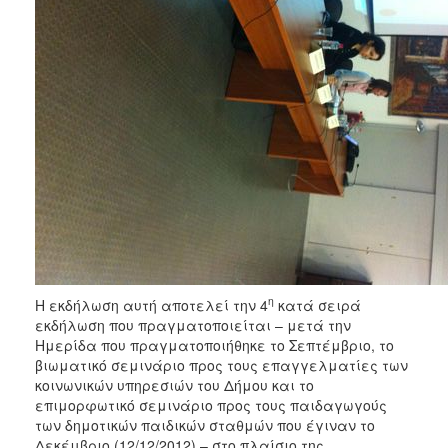
η
Η εκδήλωση αυτή αποτελεί την 4
κατά σειρά
εκδήλωση που πραγματοποιείται – μετά την
Ημερίδα που πραγματοποιήθηκε το Σεπτέμβριο, το
βιωματικό σεμινάριο προς τους επαγγελματίες των
κοινωνικών υπηρεσιών του Δήμου και το
επιμορφωτικό σεμινάριο προς τους παιδαγωγούς
των δημοτικών παιδικών σταθμών που έγιναν το
Δεκέμβριο (12/12/2012) – στο πλαίσιο της