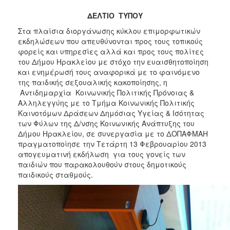
2017
ΔΕΛΤΙΟ ΤΥΠΟΥ
2016
Στα πλαίσια διοργάνωσης κύκλου επιμορφωτικών
2015
εκδηλώσεων που απευθύνονται προς τους τοπικούς
φορείς και υπηρεσίες αλλά και προς τους πολίτες
2013
του Δήμου Ηρακλείου με στόχο την ευαισθητοποίηση
2012
και ενημέρωσή τους αναφορικά με το φαινόμενο
της παιδικής σεξουαλικής κακοποίησης, η
2011
Αντιδημαρχία Κοινωνικής Πολιτικής Πρόνοιας &
2010
Αλληλεγγύης με το Τμήμα Κοινωνικής Πολιτικής
Καινοτόμων Δράσεων Δημόσιας Υγείας & Ισότητας
2006
των Φύλων της Δ/νσης Κοινωνικής Ανάπτυξης του
Δήμου Ηρακλείου, σε συνεργασία με το ΔΟΠΑΦΜΑΗ
πραγματοποίησε την Τετάρτη 13 Φεβρουαρίου 2013
απογευματινή εκδήλωση για τους γονείς των
παιδιών που παρακολουθούν στους δημοτικούς
ΔΗΜΟΤΗΣ
παιδικούς σταθμούς.
ΕΠΙΣΚΕΠΤΗΣ
ΗΡΑΚΛΕΙΟ
ΓΙΑ...