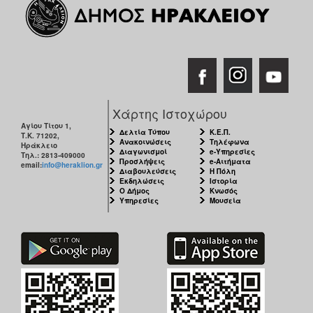
Χάρτης Ιστοχώρου
Αγίου Τίτου 1,
Δελτία Τύπου
Κ.Ε.Π.
Τ.Κ. 71202,
Ανακοινώσεις
Τηλέφωνα
Ηράκλειο
Διαγωνισμοί
e-Υπηρεσίες
Τηλ.: 2813-409000
Προσλήψεις
e-Αιτήματα
email:
info@heraklion.gr
Διαβουλεύσεις
Η Πόλη
Εκδηλώσεις
Ιστορία
Ο Δήμος
Κνωσός
Υπηρεσίες
Μουσεία