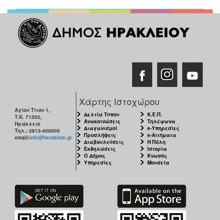
Χάρτης Ιστοχώρου
Αγίου Τίτου 1,
Δελτία Τύπου
Κ.Ε.Π.
Τ.Κ. 71202,
Ανακοινώσεις
Τηλέφωνα
Ηράκλειο
Διαγωνισμοί
e-Υπηρεσίες
Τηλ.: 2813-409000
Προσλήψεις
e-Αιτήματα
email:
info@heraklion.gr
Διαβουλεύσεις
Η Πόλη
Εκδηλώσεις
Ιστορία
Ο Δήμος
Κνωσός
Υπηρεσίες
Μουσεία