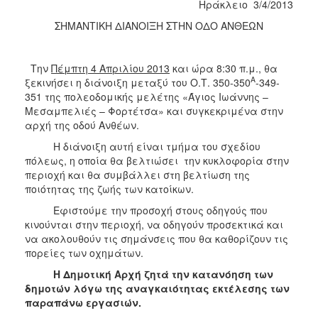
Ηράκλειο 3/4/2013
2017
ΣΗΜΑΝΤΙΚΗ ΔΙΑΝΟΙΞΗ ΣΤΗΝ ΟΔΟ ΑΝΘΕΩΝ
2016
2015
Την
Πέμπτη 4 Απριλίου 2013
και ώρα 8:30 π.μ., θα
2013
Α
ξεκινήσει η διάνοιξη μεταξύ του Ο.Τ. 350-350
-349-
2012
351 της πολεοδομικής μελέτης «Άγιος Ιωάννης –
Μεσαμπελιές – Φορτέτσα» και συγκεκριμένα στην
2011
αρχή της οδού Ανθέων.
2010
Η διάνοιξη αυτή είναι τμήμα του σχεδίου
2006
πόλεως, η οποία θα βελτιώσει την κυκλοφορία στην
περιοχή και θα συμβάλλει στη βελτίωση της
ποιότητας της ζωής των κατοίκων.
Εφιστούμε την προσοχή στους οδηγούς που
κινούνται στην περιοχή, να οδηγούν προσεκτικά και
ΔΗΜΟΤΗΣ
να ακολουθούν τις σημάνσεις που θα καθορίζουν τις
πορείες των οχημάτων.
ΕΠΙΣΚΕΠΤΗΣ
Η Δημοτική Αρχή ζητά την κατανόηση των
δημοτών λόγω της αναγκαιότητας εκτέλεσης των
ΗΡΑΚΛΕΙΟ
ΓΙΑ...
παραπάνω εργασιών.