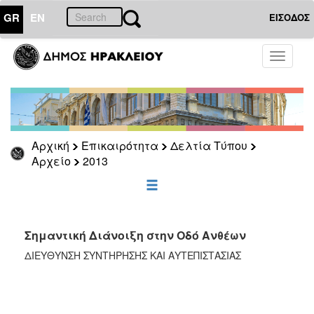
GR
EN
ΕΙΣΟΔΟΣ
ΕΠΙΚΑΙΡΟΤΗΤΑ
Toggle
navigati
Δελτία
Τύπου
Αρχείο
2026
Αρχική
Επικαιρότητα
Δελτία Τύπου
2025
Αρχείο
2013
2024
2023
2022
Σημαντική Διάνοιξη στην Οδό Ανθέων
2021
ΔΙΕΥΘΥΝΣΗ ΣΥΝΤΗΡΗΣΗΣ ΚΑΙ ΑΥΤΕΠΙΣΤΑΣΙΑΣ
2020
2019
2018