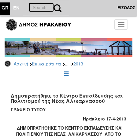
GR
EN
ΕΙΣΟΔΟΣ
ΕΠΙΚΑΙΡΟΤΗΤΑ
Toggle
navigati
Δελτία
Τύπου
Αρχείο
2026
...
Αρχική
Επικαιρότητα
2013
2025
2024
2023
2022
Δημοπρατήθηκε το Κέντρο Εκπαίδευσης και
Πολιτισμού της Νέας Αλικαρνασσού
2021
ΓΡΑΦΕΙΟ ΤΥΠΟΥ
2020
Ηράκλειο 17-4-2013
2019
ΔΗΜΟΠΡΑΤΗΘΗΚΕ ΤΟ ΚΕΝΤΡΟ ΕΚΠΑΙΔΕΥΣΗΣ ΚΑΙ
2018
ΠΟΛΙΤΙΣΜΟΥ ΤΗΣ ΝΕΑΣ ΑΛΙΚΑΡΝΑΣΣΟΥ ΑΠΟ ΤΟ