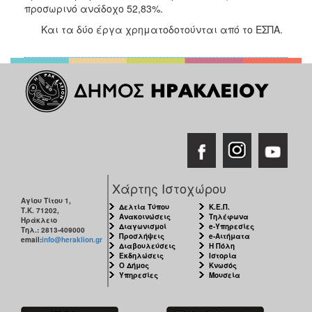
προσωρινό ανάδοχο 52,83%.
Και τα δύο έργα χρηματοδοτούνται από το ΕΣΠΑ.
Χάρτης Ιστοχώρου
Αγίου Τίτου 1,
Δελτία Τύπου
Κ.Ε.Π.
Τ.Κ. 71202,
Ανακοινώσεις
Τηλέφωνα
Ηράκλειο
Διαγωνισμοί
e-Υπηρεσίες
Τηλ.: 2813-409000
Προσλήψεις
e-Αιτήματα
email:
info@heraklion.gr
Διαβουλεύσεις
Η Πόλη
Εκδηλώσεις
Ιστορία
Ο Δήμος
Κνωσός
Υπηρεσίες
Μουσεία