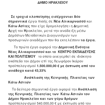
ΔΗΜΟ ΗΡΑΚΛΕΙΟΥ
2017
2016
Σε τροχιά υλοποίησης εισέρχονται δύο
2015
σημαντικά
έργα πνοής σε
Νέα Αλικαρνασσό
και
2013
Κάτω Ασίτες
που είχε δρομολογήσει η
Δ
ημοτική
Α
ρχή του
Η
ρακλείου, μετά την ανάδειξη μέσω
2012
Δημόσιων Μειοδοτικών Διαγωνισμών των
2011
προσωρινών αναδόχων που θα εκτελέσουν
τα έργα.
2010
Το πρώτο έργο αφορά την
Δημοτική Ενότητα
Nέας Αλικαρνασσού και το ΚΕΝΤΡΟ ΕΚΠΑΙΔΕΥΣΗΣ
2006
ΚΑΙ ΠΟΛΙΤΙΣΜΟΥ
το οποίο ανεγερθεί σε ιδιόκτητο
οικόπεδο του Δήμου επί της Λεωφόρου Ικάρου
προϋπολογισμού
1.500.000,00 € με έκπτωση από τον
ανάδοχο κατά 43,33%
ΔΗΜΟΤΗΣ
Ανάπλαση της Κεντρικής Πλατείας των
Κάτω Ασιτών
ΕΠΙΣΚΕΠΤΗΣ
Το δεύτερο σημαντικό έργο αφορά την
Ανάπλαση
της Κεντρικής Πλατείας των Κάτω Ασιτών του
ΗΡΑΚΛΕΙΟ
Δήμου Ηρακλείου και των γύρω δρόμων
ΓΙΑ...
προϋπολογισμού 540.000,00 € με έκπτωση από τον