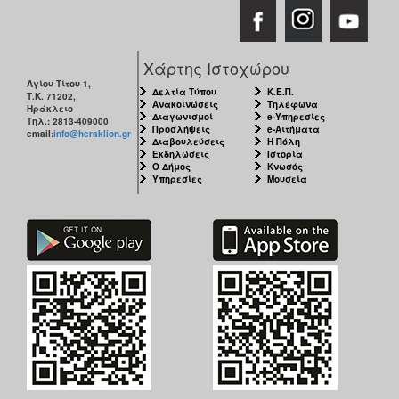
Χάρτης Ιστοχώρου
Αγίου Τίτου 1,
Δελτία Τύπου
Κ.Ε.Π.
Τ.Κ. 71202,
Ανακοινώσεις
Τηλέφωνα
Ηράκλειο
Διαγωνισμοί
e-Υπηρεσίες
Τηλ.: 2813-409000
Προσλήψεις
e-Αιτήματα
email:
info@heraklion.gr
Διαβουλεύσεις
Η Πόλη
Εκδηλώσεις
Ιστορία
Ο Δήμος
Κνωσός
Υπηρεσίες
Μουσεία