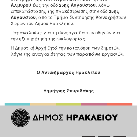
2017
Αλμυρού
έως την οδό
25ης Αυγούστου
, λόγω
αποκατάστασης της πλακόστρωσης στην οδό
25ης
2016
Αυγούστου
, από το Τμήμα Συντήρησης Κοινοχρήστων
2015
Χώρων του Δήμου Ηρακλείου.
2013
Παρακαλούμε για τη συνεργασία των οδηγών για
την εξυπηρέτηση της κυκλοφορίας.
2012
Η Δημοτική Αρχή ζητά την κατανόηση των δημοτών,
2011
λόγω της αναγκαιότητας των παραπάνω εργασιών.
2010
2006
O
Αντιδήμαρχος Ηρακλείου
Δημήτρης Σπυριδάκης
ΔΗΜΟΤΗΣ
ΕΠΙΣΚΕΠΤΗΣ
ΗΡΑΚΛΕΙΟ
ΓΙΑ...