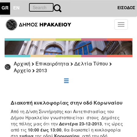
GR
EN
ΕΙΣΟΔΟΣ
ΕΠΙΚΑΙΡΟΤΗΤΑ
Toggle
navigati
Δελτία
Τύπου
Αρχείο
2026
Αρχική
Επικαιρότητα
Δελτία Τύπου
2025
Αρχείο
2013
2024
2023
2022
Διακοπή κυκλοφορίας στην οδό Κορωναίου
2021
Από τη Δ/νση Συντήρησης και Αυτεπιστασίας του
2020
Δήμου Ηρακλείου γνωστοποιείται στους Δημότες
2019
της πόλης μας ότι την
Δευτέρα 23-12-2013
,
τις ώρες
από τις
10:00 έως 13:00
,
θα διακοπεί η κυκλοφορία
2018
στο
τμήμα
της οδού
Κορωναίου
, από την οδό