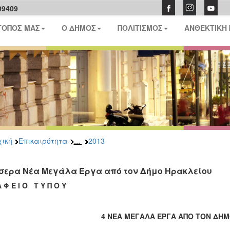
09409
ΤΟΠΟΣ ΜΑΣ
Ο ΔΗΜΟΣ
ΠΟΛΙΤΙΣΜΟΣ
ΑΝΘΕΚΤΙΚΗ
...
ική
Επικαιρότητα
2013
σερα Νέα Μεγάλα Έργα από τον Δήμο Ηρακλείου
Α Φ Ε Ι Ο Τ Υ Π Ο Υ
4 ΝΕΑ ΜΕΓΑΛΑ ΕΡΓΑ ΑΠΟ ΤΟΝ ΔΗ