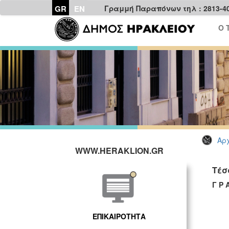
GR
EN
Γραμμή Παραπόνων τηλ : 2813-4
Ο 
Αρχ
WWW.HERAKLION.GR
Τέσ
Γ Ρ 
ΕΠΙΚΑΙΡΟΤΗΤΑ