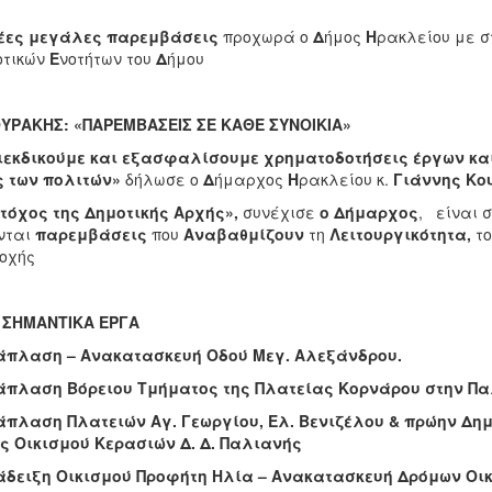
έες μεγάλες παρεμβάσεις
προχωρά ο
Δ
ήμος
Η
ρακλείου με σ
οτικών
Ε
νοτήτων του
Δ
ήμου
ΟΥΡΑΚΗΣ: «ΠΑΡΕΜΒΑΣΕΙΣ ΣΕ ΚΑΘΕ ΣΥΝΟΙΚΙΑ»
ιεκδικούμε και εξασφαλίσουμε χρηματοδοτήσεις έργων κα
ς των πολιτών»
δήλωσε ο
Δ
ήμαρχος
Η
ρακλείου κ.
Γιάννης Κο
τόχος της Δημοτικής Αρχής»,
συνέχισε
ο Δήμαρχος
, είναι 
νται
παρεμβάσεις
που
Αναβαθμίζουν
τη
Λειτουργικότητα,
τ
οχής
4 ΣΗΜΑΝΤΙΚΑ ΕΡΓΑ
άπλαση – Ανακατασκευή Οδού Μεγ. Αλεξάνδρου.
άπλαση Βόρειου Τμήματος της Πλατείας Κορνάρου στην Πα
άπλαση Πλατειών Αγ. Γεωργίου, Ελ. Βενιζέλου & πρώην Δη
ς Οικισμού Κερασιών Δ. Δ. Παλιανής
άδειξη Οικισμού Προφήτη Ηλία – Ανακατασκευή Δρόμων Οικ