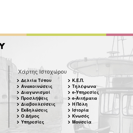
Χάρτης Ιστοχώρου
Δελτία Τύπου
Κ.Ε.Π.
Ανακοινώσεις
Τηλέφωνα
Διαγωνισμοί
e-Υπηρεσίες
Προσλήψεις
e-Αιτήματα
Διαβουλεύσεις
Η Πόλη
Εκδηλώσεις
Ιστορία
Ο Δήμος
Κνωσός
Υπηρεσίες
Μουσεία