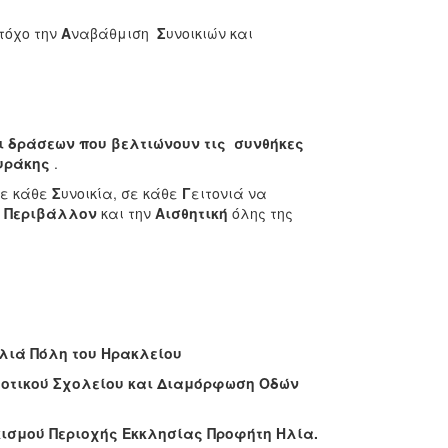
τόχο την
Α
ναβάθμιση
Σ
υνοικιών και
ι δράσεων που βελτιώνουν τις συνθήκες
υράκης
.
σε κάθε
Σ
υνοικία, σε κάθε
Γ
ειτονιά να
ο
Περιβάλλον
και την
Αισθητική
όλης της
λιά Πόλη του Ηρακλείου
μοτικού Σχολείου και Διαμόρφωση Οδών
ισμού Περιοχής Εκκλησίας Προφήτη Ηλία.