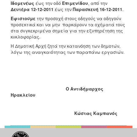
Ιδομενέως
έως την οδό
Επιμενίδου
,
από την
2017
Δευτέρα 12-12-2011
έως την
Παρασκευή 16-12-2011
.
2016
Εφιστούμε
την προσοχή στους οδηγούς να οδηγούν
2015
προσεκτικά και να μην παρκάρουν τα οχήματά τους
στα συγκεκριμένα σημεία για την εξυπηρέτηση της
2013
κυκλοφορίας.
2012
Η Δημοτική Αρχή ζητά την κατανόηση των δημοτών,
2011
λόγω της αναγκαιότητας των παραπάνω εργασιών.
2010
2006
O
Αντιδήμαρχος
Ηρακλείου
ΔΗΜΟΤΗΣ
ΕΠΙΣΚΕΠΤΗΣ
Κώστας Καμπανός
ΗΡΑΚΛΕΙΟ
ΓΙΑ...