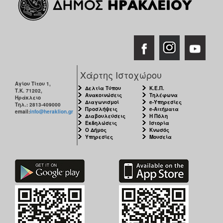
Χάρτης Ιστοχώρου
Αγίου Τίτου 1,
Δελτία Τύπου
Κ.Ε.Π.
Τ.Κ. 71202,
Ανακοινώσεις
Τηλέφωνα
Ηράκλειο
Διαγωνισμοί
e-Υπηρεσίες
Τηλ.: 2813-409000
Προσλήψεις
e-Αιτήματα
email:
info@heraklion.gr
Διαβουλεύσεις
Η Πόλη
Εκδηλώσεις
Ιστορία
Ο Δήμος
Κνωσός
Υπηρεσίες
Μουσεία