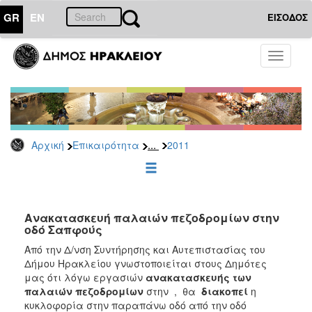
GR
EN
ΕΙΣΟΔΟΣ
ΕΠΙΚΑΙΡΟΤΗΤΑ
Toggle
navigati
Δελτία
Τύπου
Αρχείο
2026
...
Αρχική
Επικαιρότητα
2011
2025
2024
2023
2022
Ανακατασκευή παλαιών πεζοδρoμίων στην
οδό Σαπφούς
2021
Από την Δ/νση Συντήρησης και Αυτεπιστασίας του
2020
Δήμου Ηρακλείου γνωστοποιείται στους Δημότες
μας ότι λόγω εργασιών
ανακατασκευής των
2019
παλαιών πεζοδρομίων
στην
, θα
διακοπεί
η
2018
κυκλοφορία στην παραπάνω οδό από την οδό