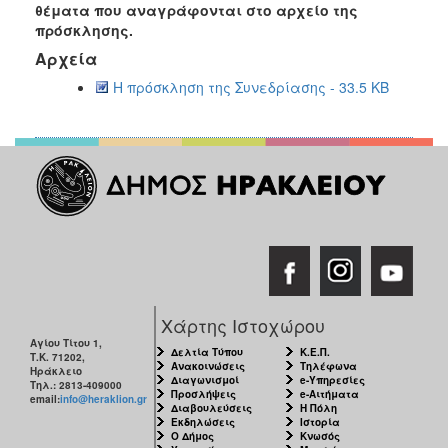
θέματα που αναγράφονται στο αρχείο της
2017
πρόσκλησης.
2016
Αρχεία
2015
Η πρόσκληση της Συνεδρίασης - 33.5 KB
2013
2012
2011
2010
2006
ΔΗΜΟΤΗΣ
Χάρτης Ιστοχώρου
Αγίου Τίτου 1,
Δελτία Τύπου
Κ.Ε.Π.
Τ.Κ. 71202,
ΕΠΙΣΚΕΠΤΗΣ
Ανακοινώσεις
Τηλέφωνα
Ηράκλειο
Διαγωνισμοί
e-Υπηρεσίες
Τηλ.: 2813-409000
Προσλήψεις
e-Αιτήματα
email:
info@heraklion.gr
ΗΡΑΚΛΕΙΟ
Διαβουλεύσεις
Η Πόλη
Εκδηλώσεις
Ιστορία
ΓΙΑ...
Ο Δήμος
Κνωσός