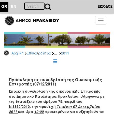
GR
EN
ΕΙΣΟΔΟΣ
ΕΠΙΚΑΙΡΟΤΗΤΑ
Toggle
navigati
Δελτία
Τύπου
Αρχείο
2026
...
Αρχική
Επικαιρότητα
2011
2025
2024
2023
2022
Πρόσκληση σε συνεδρίαση της Οικονομικής
Επιτροπής (07/12/2011)
2021
Έκτακτη
συνεδρίαση της οικονομικής Επιτροπής
2020
στο Δημοτικό Κατάστημα Ηρακλείου,
σύμφωνα με
τις διατάξεις του άρθρου 75, παρ.6 του
2019
Ν.3852/2010
, την προσεχή
Τετάρτη 07 Δεκεμβρίου
2018
2011
και ώρα
12:00
προκειμένου να συζητηθούν τα