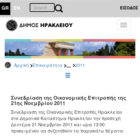
GR
EN
ΕΙΣΟΔΟΣ
ΕΠΙΚΑΙΡΟΤΗΤΑ
Toggle
navigati
Δελτία
Τύπου
Αρχείο
2026
...
Αρχική
Επικαιρότητα
2011
2025
2024
2023
2022
Συνεδρίαση της Οικονομικής Επιτροπής της
21ης Νοεμβρίου 2011
2021
Συνεδρίαση της Οικονομικής Επιτροπής Ηρακλείου
2020
στο Δημοτικό Κατάστημα Ηρακλείου την προσεχή
Δευτέρα 21 Νοεμβρίου 2011 και ώρα 13:00
2019
προκειμένου να συζητηθούν τα παρακάτω θέματα:
2018