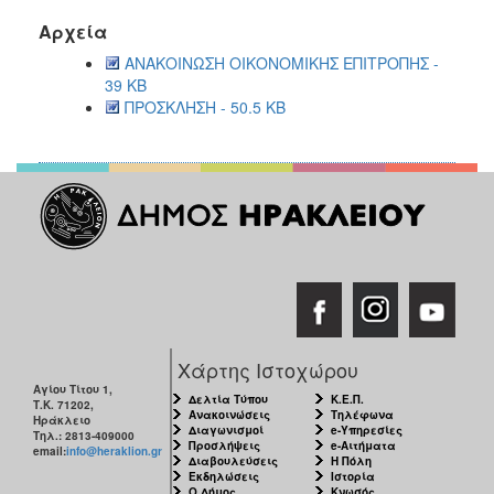
2017
Αρχεία
2016
ΑΝΑΚΟΙΝΩΣΗ ΟΙΚΟΝΟΜΙΚΗΣ ΕΠΙΤΡΟΠΗΣ -
2015
39 KB
ΠΡΟΣΚΛΗΣΗ - 50.5 KB
2013
2012
2011
2010
2006
ΔΗΜΟΤΗΣ
Χάρτης Ιστοχώρου
Αγίου Τίτου 1,
Δελτία Τύπου
Κ.Ε.Π.
ΕΠΙΣΚΕΠΤΗΣ
Τ.Κ. 71202,
Ανακοινώσεις
Τηλέφωνα
Ηράκλειο
Διαγωνισμοί
e-Υπηρεσίες
Τηλ.: 2813-409000
Προσλήψεις
e-Αιτήματα
ΗΡΑΚΛΕΙΟ
email:
info@heraklion.gr
Διαβουλεύσεις
Η Πόλη
ΓΙΑ...
Εκδηλώσεις
Ιστορία
Ο Δήμος
Κνωσός