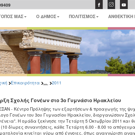
09409
ΤΟΠΟΣ ΜΑΣ
Ο ΔΗΜΟΣ
ΠΟΛΙΤΙΣΜΟΣ
ΑΝΘΕΚΤΙΚΗ
...
ική
Επικαιρότητα
2011
ρξη Σχολής Γονέων στο 3ο Γυμνάσιο Ηρακλείου
ΕΣΑΝ - Κέντρο Πρόληψης των εξαρτήσεων & προαγωγής της ψυχ
ογο Γονέων του 3ου Γυμνασίου Ηρακλείου, διοργανώσουν Σχολ
γένεια". Η ομάδα ξεκίνησε την Τετάρτη 5 Οκτωβρίου 2011 και 
 (10 δίωρες συναντήσεις, κάθε Τετάρτη 6.00 - 8.00 το απόγευμα
ματολογία κινείται γύρω από έννοιες, όπως αναγνώριση αναγ