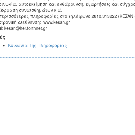
οινωνία, αυτοεκτίμηση και ενθάρρυνση, εξαρτήσεις και σύγχρο
έκφραση συναισθημάτων κ.ά.
περισσότερες πληροφορίες στο τηλέφωνο 2810.313222 (ΚΕΣΑΝ
τρονική Διεύθυνση: www.kesan.gr
l: kesan@her.forthnet.gr
ές
Κοινωνία Της Πληροφορίας