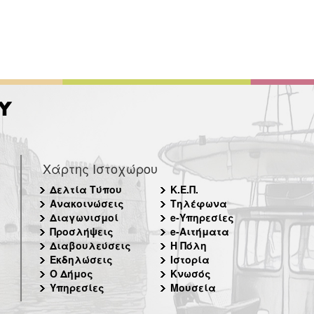
Χάρτης Ιστοχώρου
Δελτία Τύπου
Κ.Ε.Π.
Ανακοινώσεις
Τηλέφωνα
Διαγωνισμοί
e-Υπηρεσίες
Προσλήψεις
e-Αιτήματα
Διαβουλεύσεις
Η Πόλη
Εκδηλώσεις
Ιστορία
Ο Δήμος
Κνωσός
Υπηρεσίες
Μουσεία