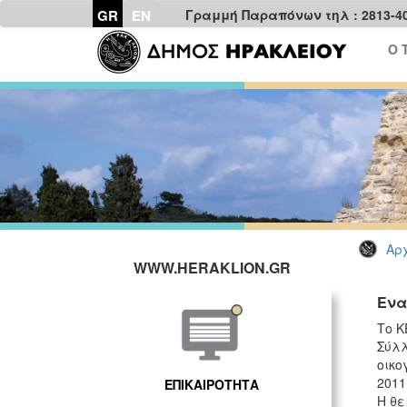
GR
EN
Γραμμή Παραπόνων τηλ : 2813-4
Ο 
Αρχ
WWW.HERAKLION.GR
Ενα
Το Κ
Σύλλ
οικο
2011
ΕΠΙΚΑΙΡΟΤΗΤΑ
Η θε