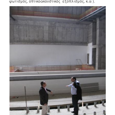
φωτισμός, οπτικοακουστικός εξοπλισμός, κ.α ).