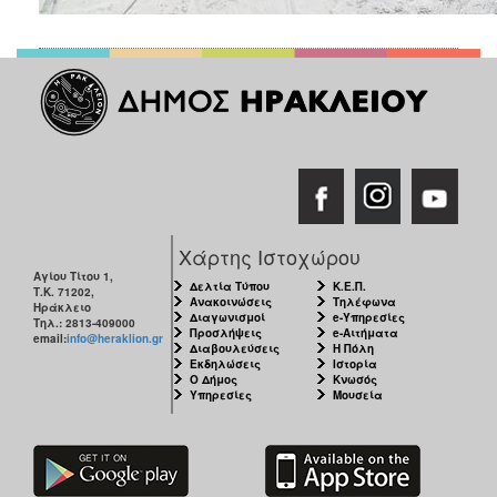
Χάρτης Ιστοχώρου
Αγίου Τίτου 1,
Δελτία Τύπου
Κ.Ε.Π.
Τ.Κ. 71202,
Ανακοινώσεις
Τηλέφωνα
Ηράκλειο
Διαγωνισμοί
e-Υπηρεσίες
Τηλ.: 2813-409000
Προσλήψεις
e-Αιτήματα
email:
info@heraklion.gr
Διαβουλεύσεις
Η Πόλη
Εκδηλώσεις
Ιστορία
Ο Δήμος
Κνωσός
Υπηρεσίες
Μουσεία