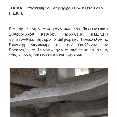
2017
ΘΕΜΑ : Επίσκεψη του Δημάρχου Ηρακλείου στο
2016
Π.Σ.Κ.Η.
2015
2013
Για την πορεία των εργασιών του
Πολιτιστικού
Συνεδριακού Κέντρου Ηρακλείου (Π.Σ.Κ.Η.)
2012
ενημερώθηκε σήμερα ο
Δήμαρχος Ηρακλείου κ.
2011
Γιάννης Κουράκης
από τον Υπεύθυνου του
Εργοταξίου ενώ παράλληλα επισκέφτηκε και όλους
2010
τους χώρους του
Πολιτιστικού Κέντρου.
2006
ΔΗΜΟΤΗΣ
ΕΠΙΣΚΕΠΤΗΣ
ΗΡΑΚΛΕΙΟ
ΓΙΑ...