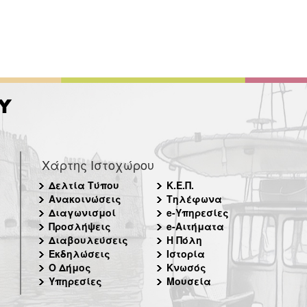
Χάρτης Ιστοχώρου
Δελτία Τύπου
Κ.Ε.Π.
Ανακοινώσεις
Τηλέφωνα
Διαγωνισμοί
e-Υπηρεσίες
Προσλήψεις
e-Αιτήματα
Διαβουλεύσεις
Η Πόλη
Εκδηλώσεις
Ιστορία
Ο Δήμος
Κνωσός
Υπηρεσίες
Μουσεία