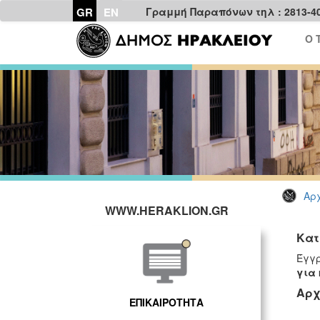
GR
EN
Γραμμή Παραπόνων τηλ : 2813-4
Ο 
Αρχ
WWW.HERAKLION.GR
Κατ
Έγγρ
για 
Αρχ
ΕΠΙΚΑΙΡΟΤΗΤΑ