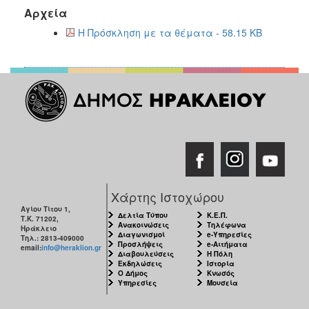
2017
Αρχεία
2016
Η Πρόσκληση με τα θέματα - 58.15 KB
2015
2013
2012
2011
2010
2006
Χάρτης Ιστοχώρου
Αγίου Τίτου 1,
Δελτία Τύπου
Κ.Ε.Π.
Τ.Κ. 71202,
ΔΗΜΟΤΗΣ
Ανακοινώσεις
Τηλέφωνα
Ηράκλειο
Διαγωνισμοί
e-Υπηρεσίες
Τηλ.: 2813-409000
Προσλήψεις
e-Αιτήματα
email:
info@heraklion.gr
ΕΠΙΣΚΕΠΤΗΣ
Διαβουλεύσεις
Η Πόλη
Εκδηλώσεις
Ιστορία
Ο Δήμος
Κνωσός
ΗΡΑΚΛΕΙΟ
Υπηρεσίες
Μουσεία
ΓΙΑ...