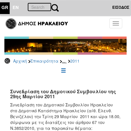
GR
EN
ΕΙΣΟΔΟΣ
ΕΠΙΚΑΙΡΟΤΗΤΑ
Toggle
navigati
Δελτία
Τύπου
Αρχείο
2026
...
Αρχική
Επικαιρότητα
2011
2025
2024
2023
2022
Συνεδρίαση του Δημοτικού Συμβουλίου της
29ης Μαρτίου 2011
2021
Συνεδρίαση του Δημοτικού Συμβουλίου Ηρακλείου
2020
στο Δημοτικό Κατάστημα Ηρακλείου (αίθ. Ελευθ.
Βενιζέλου) την Tρίτη 29 Μαρτίου 2011 και ώρα 18.00,
2019
σύμφωνα με τις διατάξεις του άρθρου 67 του
2018
Ν.3852/2010, για τα παρακάτω θέματα: