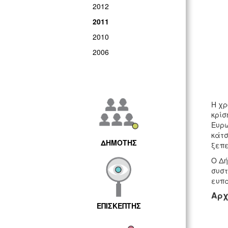
2012
2011
2010
2006
Η χρ
κρίσ
Ευρω
κάτσ
ΔΗΜΟΤΗΣ
ξεπε
Ο Δή
συστ
ευπα
Αρχ
ΕΠΙΣΚΕΠΤΗΣ