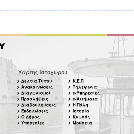
Χάρτης Ιστοχώρου
Δελτία Τύπου
Κ.Ε.Π.
Ανακοινώσεις
Τηλέφωνα
Διαγωνισμοί
e-Υπηρεσίες
Προσλήψεις
e-Αιτήματα
Διαβουλεύσεις
Η Πόλη
Εκδηλώσεις
Ιστορία
Ο Δήμος
Κνωσός
Υπηρεσίες
Μουσεία